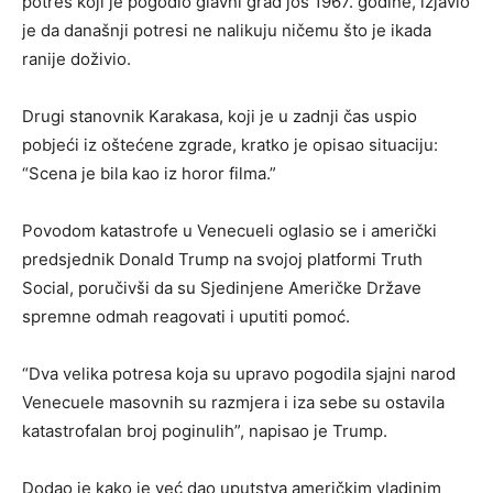
potres koji je pogodio glavni grad još 1967. godine, izjavio
je da današnji potresi ne nalikuju ničemu što je ikada
ranije doživio.
Drugi stanovnik Karakasa, koji je u zadnji čas uspio
pobjeći iz oštećene zgrade, kratko je opisao situaciju:
“Scena je bila kao iz horor filma.”
Povodom katastrofe u Venecueli oglasio se i američki
predsjednik Donald Trump na svojoj platformi Truth
Social, poručivši da su Sjedinjene Američke Države
spremne odmah reagovati i uputiti pomoć.
“Dva velika potresa koja su upravo pogodila sjajni narod
Venecuele masovnih su razmjera i iza sebe su ostavila
katastrofalan broj poginulih”, napisao je Trump.
Dodao je kako je već dao uputstva američkim vladinim