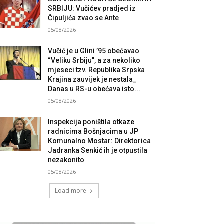
SRBIJU: Vučićev pradjed iz
Čipuljića zvao se Ante
05/08/2026
Vučić je u Glini ’95 obećavao
“Veliku Srbiju”, a za nekoliko
mjeseci tzv. Republika Srpska
Krajina zauvijek je nestala_
Danas u RS-u obećava isto...
05/08/2026
Inspekcija poništila otkaze
radnicima Bošnjacima u JP
Komunalno Mostar: Direktorica
Jadranka Senkić ih je otpustila
nezakonito
05/08/2026
Load more