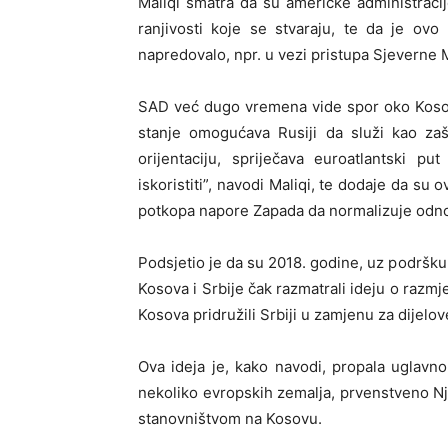
Maliqi smatra da su američke administraci
ranjivosti koje se stvaraju, te da je ov
napredovalo, npr. u vezi pristupa Sjeverne 
SAD već dugo vremena vide spor oko Kosova
stanje omogućava Rusiji da služi kao zašt
orijentaciju, spriječava euroatlantski p
iskoristiti”, navodi Maliqi, te dodaje da su 
potkopa napore Zapada da normalizuje odno
Podsjetio je da su 2018. godine, uz podršku 
Kosova i Srbije čak razmatrali ideju o razmje
Kosova pridružili Srbiji u zamjenu za dijelo
Ova ideja je, kako navodi, propala uglav
nekoliko evropskih zemalja, prvenstveno N
stanovništvom na Kosovu.