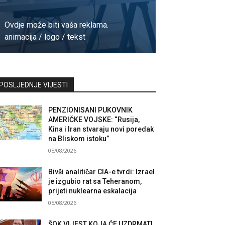
Ovdje može biti vaša reklama.
animacija / logo / tekst
Kontaktirajte nas
POSLJEDNJE VIJESTI
PENZIONISANI PUKOVNIK
AMERIČKE VOJSKE: “Rusija,
Kina i Iran stvaraju novi poredak
na Bliskom istoku”
05/08/2026
Bivši analitičar CIA-e tvrdi: Izrael
je izgubio rat sa Teheranom,
prijeti nuklearna eskalacija
05/08/2026
ŠOK VIJEST KOJA ĆE UZDRMATI