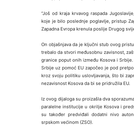
“Još od kraja krvavog raspada Jugoslavij
koje je bilo poslednje poglavlje, pristup Za
Zapadna Evropa krenula poslije Drugog svije
On objašnjava da je ključni stub ovog pristu
trebalo da stvori međusobnu zavisnost, zašt
granice poput onih između Kosova i Srbije. 
Srbije uz pomoć EU započeo je pod pretpos
kroz svoju politiku uslovljavanja, što bi za
nezavisnost Kosova da bi se pridružila EU.
Iz ovog dijaloga su proizašla dva sporazuma
paralelne institucije u okrilje Kosova i pre
su također predviđali dodatni nivo auto
srpskom većinom (ZSO).