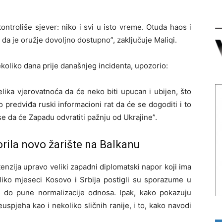
ontroliše sjever: niko i svi u isto vreme. Otuda haos i
e da je oružje dovoljno dostupno”, zaključuje Maliqi.
nekoliko dana prije današnjeg incidenta, upozorio:
elika vjerovatnoća da će neko biti upucan i ubijen, što
o predviđa ruski informacioni rat da će se dogoditi i to
i se da će Zapadu odvratiti pažnju od Ukrajine”.
orila novo žarište na Balkanu
 tenzija upravo veliki zapadni diplomatski napor koji ima
oliko mjeseci Kosovo i Srbija postigli su sporazume u
du do pune normalizacije odnosa. Ipak, kako pokazuju
euspjeha kao i nekoliko sličnih ranije, i to, kako navodi