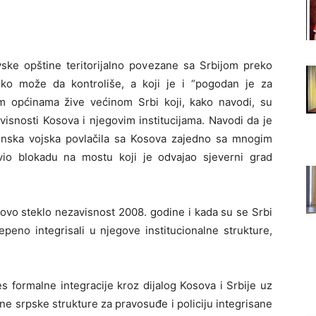
vske opštine teritorijalno povezane sa Srbijom preko
eško može da kontroliše, a koji je i “pogodan je za
vim općinama žive većinom Srbi koji, kako navodi, su
visnosti Kosova i njegovim institucijama. Navodi da je
enska vojska povlačila sa Kosova zajedno sa mnogim
vio blokadu na mostu koji je odvajao sjeverni grad
sovo steklo nezavisnost 2008. godine i kada su se Srbi
peno integrisali u njegove institucionalne strukture,
 formalne integracije kroz dijalog Kosova i Srbije uz
ne srpske strukture za pravosuđe i policiju integrisane