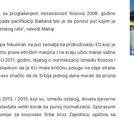
e, sa proglašenjem nezavisnosti Kosova 2008. godine
pada pacifikaciji Balkana bio je da ponovi put kojim je
tskog rata”, navodi Maliqi.
pa fokusiran na put zemalja ka pridruživanju EU koji je
itu prava etničkih manjina i na kraju učini manje važne
U 2011. godini, dijalog o normalizaciji između Kosova i
tavkom da je EU imala kritičnu polugu na obje strane
pravo značilo da će Srbija jednog dana morati da prizna
 2013. i 2015. koji su, između ostalog, dovela sjeverne
dstavljala veliki korak ka punoj normalizaciji. Sporazumi
nomije za kosovske Srbe kroz Zajednicu opština sa