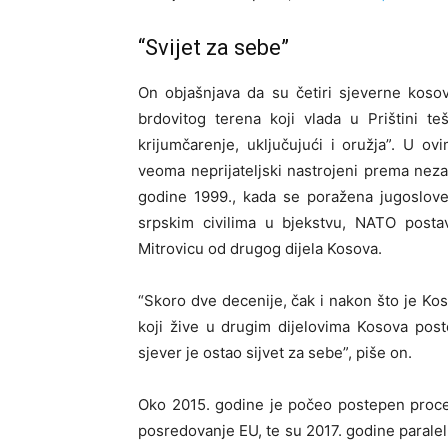
“Svijet za sebe”
On objašnjava da su četiri sjeverne koso
brdovitog terena koji vlada u Prištini t
krijumčarenje, uključujući i oružja”. U o
veoma neprijateljski nastrojeni prema neza
godine 1999., kada se poražena jugoslov
srpskim civilima u bjekstvu, NATO posta
Mitrovicu od drugog dijela Kosova.
“Skoro dve decenije, čak i nakon što je Ko
koji žive u drugim dijelovima Kosova poste
sjever je ostao sijvet za sebe”, piše on.
Oko 2015. godine je počeo postepen proces
posredovanje EU, te su 2017. godine paralel