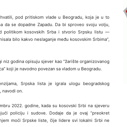
hvatili, pod pritiskom vlade u Beogradu, koja je u to
ljna da se dopadne Zapadu. Da bi sproveo svoju volju,
 politikom kosovskih Srba i stvorio Srpsku listu —
inisala bilo kakvo neslaganje među kosovskim Srbima”,
i niz godina opisuju sjever kao “žarište organizovanog
naca” koji je navodno povezan sa vladom u Beogradu.
nzijama, Srpska lista je igrala ulogu beogradskog
, navodi on.
embru 2022. godine, kada su kosovski Srbi na sjeveru
čujući policiju i sudove. Dodaje da je ovaj “preokret
jem moći Srpske liste, čije lidere svi lokalni Srbi ne