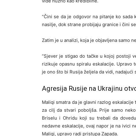
vide nužno kao kredibilne.
“Čini se da je odgovor na pitanje ko sada k
nasilje, dok strane probijaju granice i čini s
Zatim je u analizi, koja je objavljena samo 
“Sjever je stigao do tačke u kojoj postoji v
rizikuje opasnu spiralu eskalacije. Upravo t
je ono što bi Rusija željela da vidi, nadajuć
Agresija Rusije na Ukrajinu otv
Maliqi smatra da je glavni razlog eskalacije
za cilj da stvari poboljša. Prije samo nek
Briselu i Ohridu koji su trebali da dove
nedavne eskalacije, ovaj napor je na ivici n
Maliqi, upravo radi pristupa Zapada.