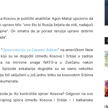
na Kosovu je politički analitičar Agon Maliqi upozorio da
o upravo bilo “ono što bi Rusija željela da vidi, nadajući
jine”. On smatra da je porast tenzija upravo dobrim
ada”.
 “
Opservatoriju za Zapadni Balkan
” na američkom New
a koji su se dogodili između Kosova i Srbije u zadnje
anata na mirovne snage NATO-a u Zvečanu nakon
. Epizode eskalacije dogodile su se samo nekoliko
ja bili uključeni u još jednu bitku sa kosovskim Srbima
 dokumenata.
pizoda je: Ko kontroliše sjever Kosova? Odgovor na ovo
otrajnog spora između Kosova i Srbije – i balkanske