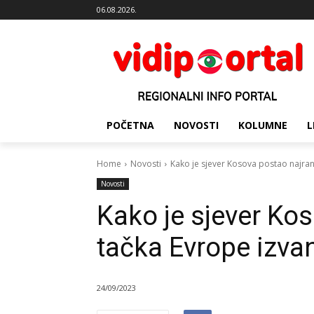
06.08.2026.
POČETNA
NOVOSTI
KOLUMNE
L
Home
Novosti
Kako je sjever Kosova postao najranj
Novosti
Kako je sjever Kos
tačka Evrope izva
24/09/2023