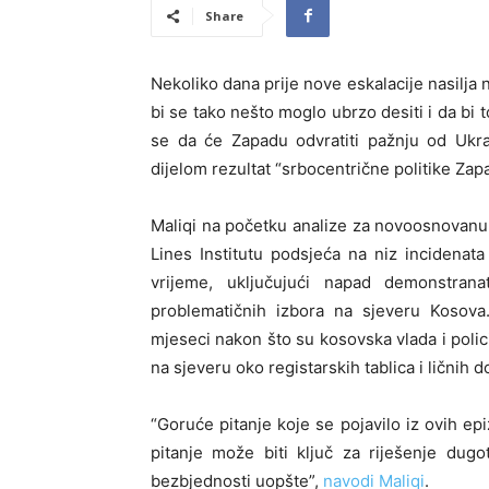
Share
Nekoliko dana prije nove eskalacije nasilja 
bi se tako nešto moglo ubrzo desiti i da bi t
se da će Zapadu odvratiti pažnju od Ukra
dijelom rezultat “srbocentrične politike Zap
Maliqi na početku analize za novoosnovanu
Lines Institutu podsjeća na niz incidenat
vrijeme, uključujući napad demonstr
problematičnih izbora na sjeveru Kosova
mjeseci nakon što su kosovska vlada i polici
na sjeveru oko registarskih tablica i ličnih
“Goruće pitanje koje se pojavilo iz ovih e
pitanje može biti ključ za riješenje dug
bezbjednosti uopšte”,
navodi Maliqi
.