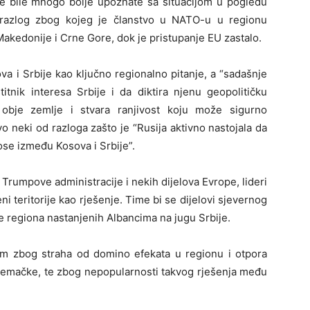
je bile mnogo bolje upoznate sa situacijom u pogledu
o razlog zbog kojeg je članstvo u NATO-u u regionu
Makedonije i Crne Gore, dok je pristupanje EU zastalo.
 i Srbije kao ključno regionalno pitanje, a “sadašnje
itnik interesa Srbije i da diktira njenu geopolitičku
ut obje zemlje i stvara ranjivost koju može sigurno
ovo neki od razloga zašto je “Rusija aktivno nastojala da
se između Kosova i Srbije”.
Trumpove administracije i nekih dijelova Evrope, lideri
ni teritorije kao rješenje. Time bi se dijelovi sjevernog
ve regiona nastanjenih Albancima na jugu Srbije.
nom zbog straha od domino efekata u regionu i otpora
jemačke, te zbog nepopularnosti takvog rješenja među