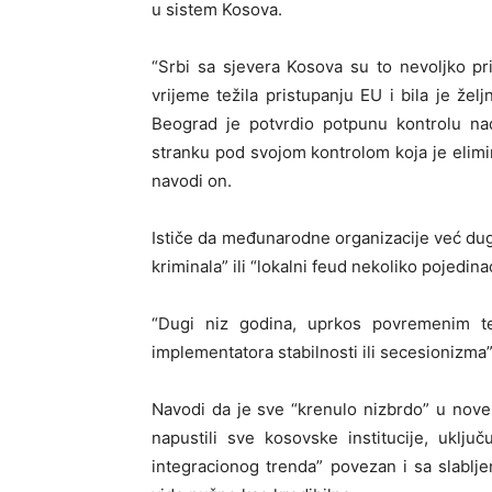
u sistem Kosova.
“Srbi sa sjevera Kosova su to nevoljko pri
vrijeme težila pristupanju EU i bila je že
Beograd je potvrdio potpunu kontrolu nad
stranku pod svojom kontrolom koja je elim
navodi on.
Ističe da međunarodne organizacije već dug
kriminala” ili “lokalni feud nekoliko pojedi
“Dugi niz godina, uprkos povremenim te
implementatora stabilnosti ili secesionizma”
Navodi da je sve “krenulo nizbrdo” u nov
napustili sve kosovske institucije, uklju
integracionog trenda” povezan i sa slabljen