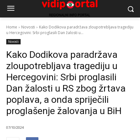
Home
Novosti
Kako Dodikova paradržava zloupotrebljava tragediju
u Hercegovini: Srbi proglasili Dan žalosti u...
Novosti
Kako Dodikova paradržava
zloupotrebljava tragediju u
Hercegovini: Srbi proglasili
Dan žalosti u RS zbog žrtava
poplava, a onda spriječili
proglašenje žalovanja u BiH
07/10/2024