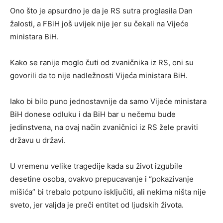
Ono što je apsurdno je da je RS sutra proglasila Dan
žalosti, a FBiH još uvijek nije jer su čekali na Vijeće
ministara BiH.
Kako se ranije moglo čuti od zvaničnika iz RS, oni su
govorili da to nije nadležnosti Vijeća ministara BiH.
Iako bi bilo puno jednostavnije da samo Vijeće ministara
BiH donese odluku i da BiH bar u nečemu bude
jedinstvena, na ovaj način zvaničnici iz RS žele praviti
državu u državi.
U vremenu velike tragedije kada su život izgubile
desetine osoba, ovakvo prepucavanje i “pokazivanje
mišića” bi trebalo potpuno isključiti, ali nekima ništa nije
sveto, jer valjda je preči entitet od ljudskih života.