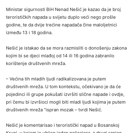
Ministar sigurnosti BiH Nenad Nešić je kazao da je broj
terorističkih napada u svijetu duplo veći nego prošle
godine, te da dvije trećine napadača čine maloljetnici
između 13 i 18 godina.
Nešić je istakao da se mora razmisliti o donošenju zakona
kojim bi se djeci mlađoj od 14 ili 16 godina zabranilo
korištenje društvenih mreža.
– Većina tih mladih ljudi radikalizovana je putem
društvenih mreža. U tom kontekstu, očekivano je da će
pojedinci ili grupe pokušati izvršiti slične napade i ovdje,
pri čemu bi izvršioci mogli biti mladi ljudi kojima je putem
društvenih mreža “ispran mozak – tvrdi Nešić.
Nešić je komentarisao i teroristički napad u Bosanskoj
Krupi, u kojem je ubijen jedan policajaca, a drugi ranjen.