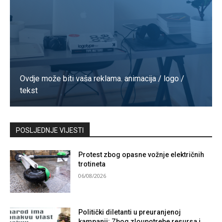
Ovdje može biti vaša reklama. animacija / logo /
tekst
Kontaktirajte nas
POSLJEDNJE VIJESTI
Protest zbog opasne vožnje električnih
trotineta
06/08/2026
Politički diletanti u preuranjenoj
kampanji: Zbog zloupotrebe resursa i