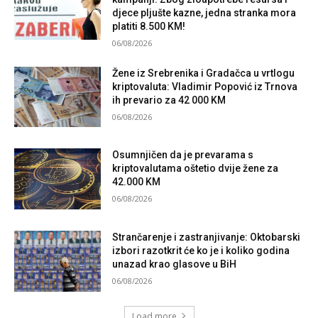
djece pljušte kazne, jedna stranka mora
platiti 8.500 KM!
06/08/2026
Žene iz Srebrenika i Gradačca u vrtlogu
kriptovaluta: Vladimir Popović iz Trnova
ih prevario za 42 000 KM
06/08/2026
Osumnjičen da je prevarama s
kriptovalutama oštetio dvije žene za
42.000 KM
06/08/2026
Strančarenje i zastranjivanje: Oktobarski
izbori razotkrit će ko je i koliko godina
unazad krao glasove u BiH
06/08/2026
Load more