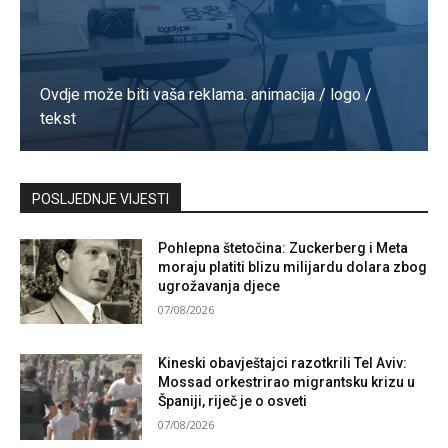
Ovdje može biti vaša reklama. animacija / logo /
tekst
Kontaktirajte nas
POSLJEDNJE VIJESTI
Pohlepna štetočina: Zuckerberg i Meta
moraju platiti blizu milijardu dolara zbog
ugrožavanja djece
07/08/2026
Kineski obavještajci razotkrili Tel Aviv:
Mossad orkestrirao migrantsku krizu u
Španiji, riječ je o osveti
07/08/2026