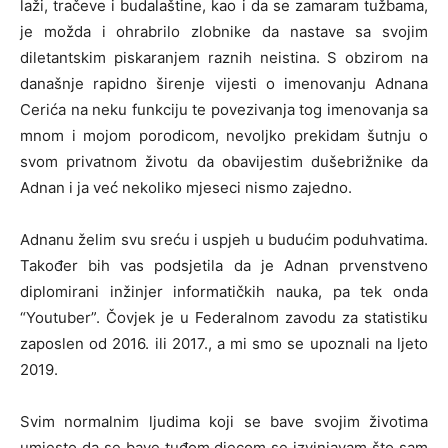
laži, tračeve i budalaštine, kao i da se zamaram tužbama,
je možda i ohrabrilo zlobnike da nastave sa svojim
diletantskim piskaranjem raznih neistina. S obzirom na
današnje rapidno širenje vijesti o imenovanju Adnana
Cerića na neku funkciju te povezivanja tog imenovanja sa
mnom i mojom porodicom, nevoljko prekidam šutnju o
svom privatnom životu da obavijestim dušebrižnike da
Adnan i ja već nekoliko mjeseci nismo zajedno.
Adnanu želim svu sreću i uspjeh u budućim poduhvatima.
Također bih vas podsjetila da je Adnan prvenstveno
diplomirani inžinjer informatičkih nauka, pa tek onda
“Youtuber”. Čovjek je u Federalnom zavodu za statistiku
zaposlen od 2016. ili 2017., a mi smo se upoznali na ljeto
2019.
Svim normalnim ljudima koji se bave svojim životima
umjesto da se bave tuđom djecom se izvinjavam što sam