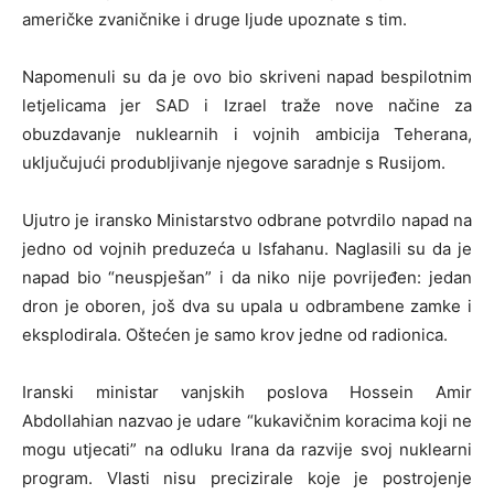
američke zvaničnike i druge ljude upoznate s tim.
Napomenuli su da je ovo bio skriveni napad bespilotnim
letjelicama jer SAD i Izrael traže nove načine za
obuzdavanje nuklearnih i vojnih ambicija Teherana,
uključujući produbljivanje njegove saradnje s Rusijom.
Ujutro je iransko Ministarstvo odbrane potvrdilo napad na
jedno od vojnih preduzeća u Isfahanu. Naglasili su da je
napad bio “neuspješan” i da niko nije povrijeđen: jedan
dron je oboren, još dva su upala u odbrambene zamke i
eksplodirala. Oštećen je samo krov jedne od radionica.
Iranski ministar vanjskih poslova Hossein Amir
Abdollahian nazvao je udare “kukavičnim koracima koji ne
mogu utjecati” na odluku Irana da razvije svoj nuklearni
program. Vlasti nisu precizirale koje je postrojenje