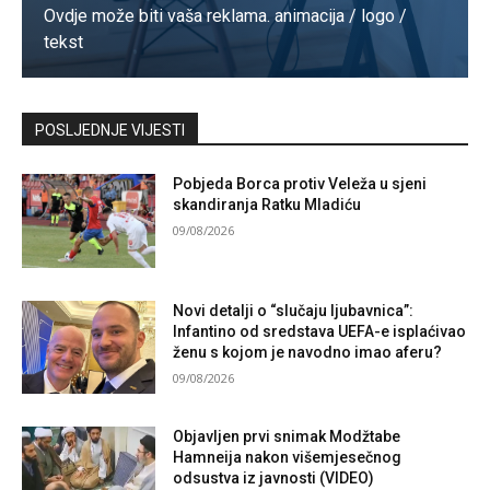
Ovdje može biti vaša reklama. animacija / logo /
tekst
Kontaktirajte nas
POSLJEDNJE VIJESTI
Pobjeda Borca protiv Veleža u sjeni
skandiranja Ratku Mladiću
09/08/2026
Novi detalji o “slučaju ljubavnica”:
Infantino od sredstava UEFA-e isplaćivao
ženu s kojom je navodno imao aferu?
09/08/2026
Objavljen prvi snimak Modžtabe
Hamneija nakon višemjesečnog
odsustva iz javnosti (VIDEO)