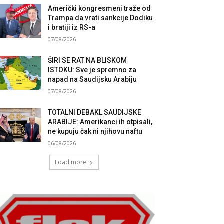
Američki kongresmeni traže od
Trampa da vrati sankcije Dodiku
i bratiji iz RS-a
07/08/2026
ŠIRI SE RAT NA BLISKOM
ISTOKU: Sve je spremno za
napad na Saudijsku Arabiju
07/08/2026
TOTALNI DEBAKL SAUDIJSKE
ARABIJE: Amerikanci ih otpisali,
ne kupuju čak ni njihovu naftu
06/08/2026
Load more