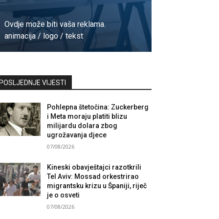
Ovdje može biti vaša reklama.
animacija / logo / tekst
Kontaktirajte nas
POSLJEDNJE VIJESTI
Pohlepna štetočina: Zuckerberg
i Meta moraju platiti blizu
milijardu dolara zbog
ugrožavanja djece
07/08/2026
Kineski obavještajci razotkrili
Tel Aviv: Mossad orkestrirao
migrantsku krizu u Španiji, riječ
je o osveti
07/08/2026