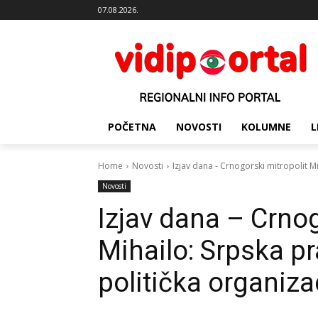
07.08.2026.
POČETNA
NOVOSTI
KOLUMNE
L
Home
Novosti
Izjav dana - Crnogorski mitropolit Mi
Novosti
Izjav dana – Crnog
Mihailo: Srpska pr
politička organiza