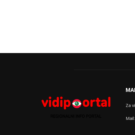
MA
Za v
Mail