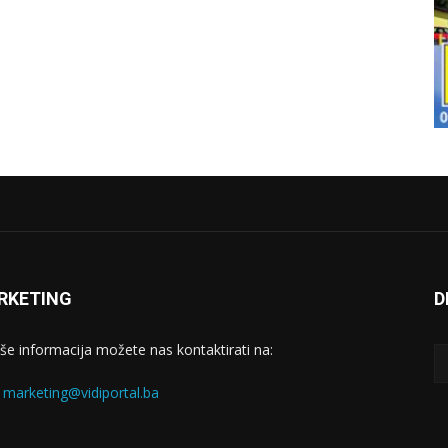
RKETING
D
iše informacija možete nas kontaktirati na:
:
marketing@vidiportal.ba