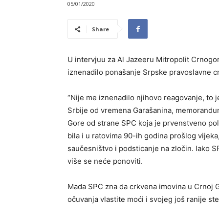
05/01/2020
Share
U intervjuu za Al Jazeeru Mitropolit Crnogor
iznenadilo ponašanje Srpske pravoslavne cr
“Nije me iznenadilo njihovo reagovanje, to 
Srbije od vremena Garašanina, memorandum
Gore od strane SPC koja je prvenstveno poli
bila i u ratovima 90-ih godina prošlog vijek
saučesništvo i podsticanje na zločin. Iako S
više se neće ponoviti.
Mada SPC zna da crkvena imovina u Crnoj Gor
očuvanja vlastite moći i svojeg još ranije s