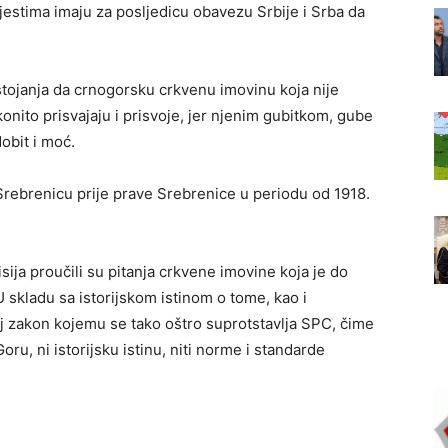
jestima imaju za posljedicu obavezu Srbije i Srba da
astojanja da crnogorsku crkvenu imovinu koja nije
konito prisvajaju i prisvoje, jer njenim gubitkom, gube
bit i moć.
 Srebrenicu prije prave Srebrenice u periodu od 1918.
ja proučili su pitanja crkvene imovine koja je do
 skladu sa istorijskom istinom o tome, kao i
zakon kojemu se tako oštro suprotstavlja SPC, čime
ru, ni istorijsku istinu, niti norme i standarde