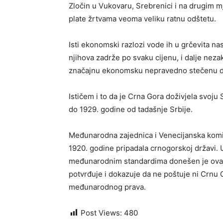
Zločin u Vukovaru, Srebrenici i na drugim m
plate žrtvama veoma veliku ratnu odštetu.
Isti ekonomski razlozi vode ih u grčevita n
njihova zadrže po svaku cijenu, i dalje neza
značajnu ekonomsku nepravedno stečenu do
Ističem i to da je Crna Gora doživjela svoju
do 1929. godine od tadašnje Srbije.
Međunarodna zajednica i Venecijanska komisi
1920. godine pripadala crnogorskoj državi. U
međunarodnim standardima donešen je ovaj 
potvrđuje i dokazuje da ne poštuje ni Crnu Go
međunarodnog prava.
Post Views:
480