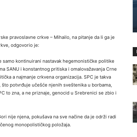
ske pravoslavne crkve – Mihailo, na pitanje da li ga je
kve, odgovorio je:
je samo kontinuirani nastavak hegemonističke politike
a SANU i konstantnog pritiska i omalovažavanja Crne
tička a najmanje crkvena organizacija. SPC je takva
a, što potvrđuje učešće njenih sveštenika u borbama,
PC to zna, a ne priznaje, genocid u Srebrenici se zbio i
i nije njena, pokušava na sve načine da je održi radi
tečenog monopolističkog položaja.