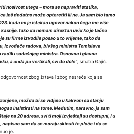
riti nosivost utega – mora se napraviti statika,
ca još dodatno može opteretiti ili ne. Ja sam bio tamo
23. kada mi je istekao ugovor nakon čega me više
ni kasnije, tako da nemam direktan uvid ko je tačno
oje su firme izvodile posao u to vrijeme, tako da
u, izvođače radova, bivšeg ministra Tomislava
radili i sadašnjeg ministra. Osnovna i glavna
ku, a onda po vertikali, svi do dole”
, smatra Đajić.
a odgovornost zbog žrtava i zbog nesreće koja se
klonjene, možda bi se vidjelo u kakvom su stanju
gao insistirati na tome. Međutim, naravno, ja sam
aje na 20 adresa, svi ti moji izvještaji su dostupni, i u
, napisao sam da se moraju skinuti te ploče i da se
knuo je.