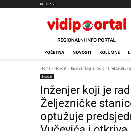
06.08.2026.
POČETNA
NOVOSTI
KOLUMNE
L
Home
Novosti
Inženjer koji je radio na rekonstrukc
Novosti
Inženjer koji je ra
Željezničke stani
optužuje predsjed
Vučevića i otkriva 