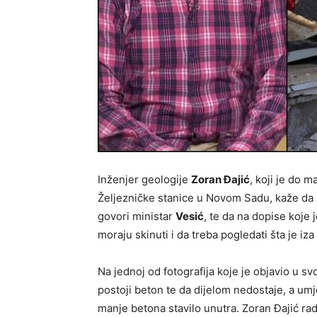
Inženjer geologije
Zoran Đajić
, koji je do 
Željezničke stanice u Novom Sadu, kaže da s
govori ministar
Vesić
, te da na dopise koje
moraju skinuti i da treba pogledati šta je iz
Na jednoj od fotografija koje je objavio u svo
postoji beton te da dijelom nedostaje, a u
manje betona stavilo unutra. Zoran Đajić ra