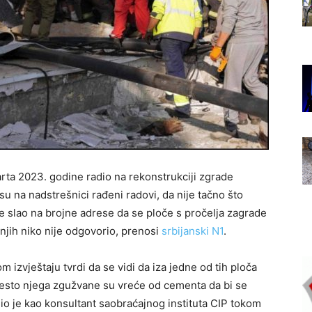
marta 2023. godine radio na rekonstrukciji zgrade
u na nadstrešnici rađeni radovi, da nije tačno što
 je slao na brojne adrese da se ploče s pročelja zagrade
a njih niko nije odgovorio, prenosi
srbijanski N1
.
m izvještaju tvrdi da se vidi da iza jedne od tih ploča
mjesto njega zgužvane su vreće od cementa da bi se
dio je kao konsultant saobraćajnog instituta CIP tokom