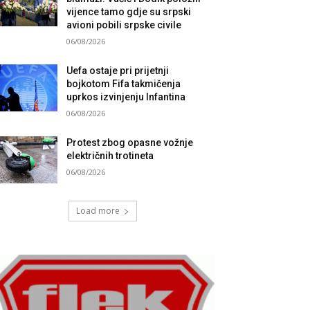
vijence tamo gdje su srpski
avioni pobili srpske civile
06/08/2026
Uefa ostaje pri prijetnji
bojkotom Fifa takmičenja
uprkos izvinjenju Infantina
06/08/2026
Protest zbog opasne vožnje
električnih trotineta
06/08/2026
Load more