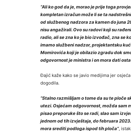
“Ali ko god da je, morao je prije toga provje
kompletan izračun može li se ta nadstrešni
od službenog nadzora za kamen do juna 20
nisu angažirali. Ovo su radovi koji su rađe
radio, ali se zna ko je bio izvođač, zna se k
imamo službeni nadzor, projektantsku kuć
Momirovića koji je obilazio zgradu dok smo 
odgovornost je ministra i on mora dati ostav
Đajić kaže kako se javio medijima jer osjeć
dogodila.
“Stalno razmišljam o tome da su te ploče s
utezi. Osjećam odgovornost, možda sam mo
pisao preporuke što se radi, slao sam izvješt
jednom od tih izvještaja, do februara 2023.
mora srediti podloga ispod tih ploča”
, ista