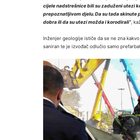
cijele nadstrešnice bili su zaduženi utezi 
prepoznatljivom djelu. Da su tada skinute p
dobra ili da su utezi možda i korodirali”
, ka
Inženjer geologije ističe da se ne zna kakvo j
saniran te je izvođač odlučio samo prefarbati