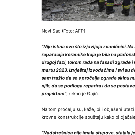
Novi Sad (Foto: AFP)
“Nije istina ovo što izjavljuju zvaničnici. N
reparacija keramike koja je bila na plafons
drugoj fazi, tokom rada na fasadi zgrade i
martu 2023. izvještaj izvođačima i svi su do
sam tražio da se s pročelja zgrade skinu m
njih, da se podloga reparira i da se postav
projektom”
, rekao je Đajić.
Na tom pročelju su, kaže, bili obješeni utezi 
krovne konstrukcije spuštaju kako bi ojačal
“Nadstrešnica nije imala stupove, stajala j