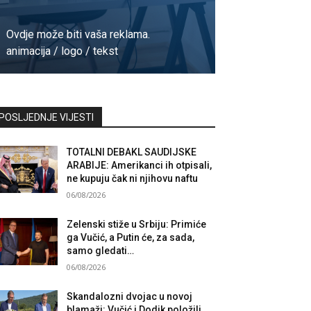
Ovdje može biti vaša reklama.
animacija / logo / tekst
Kontaktirajte nas
POSLJEDNJE VIJESTI
TOTALNI DEBAKL SAUDIJSKE
ARABIJE: Amerikanci ih otpisali,
ne kupuju čak ni njihovu naftu
06/08/2026
Zelenski stiže u Srbiju: Primiće
ga Vučić, a Putin će, za sada,
samo gledati…
06/08/2026
Skandalozni dvojac u novoj
blamaži: Vučić i Dodik položili