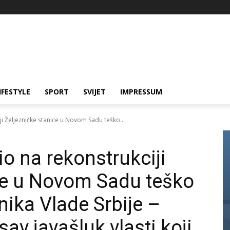
IFESTYLE
SPORT
SVIJET
IMPRESSUM
iji Željezničke stanice u Novom Sadu teško...
dio na rekonstrukciji
ce u Novom Sadu teško
nika Vlade Srbije –
sav javašluk vlasti koji