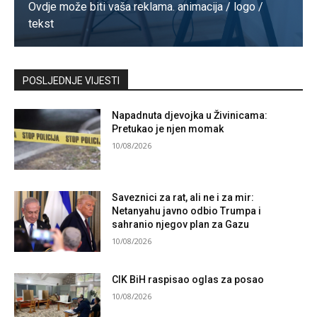
Ovdje može biti vaša reklama. animacija / logo /
tekst
Kontaktirajte nas
POSLJEDNJE VIJESTI
Napadnuta djevojka u Živinicama:
Pretukao je njen momak
10/08/2026
Saveznici za rat, ali ne i za mir:
Netanyahu javno odbio Trumpa i
sahranio njegov plan za Gazu
10/08/2026
CIK BiH raspisao oglas za posao
10/08/2026