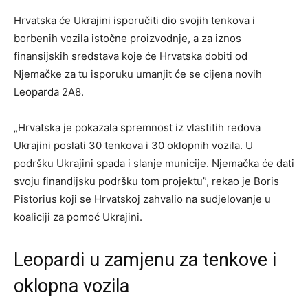
e
Hrvatska će Ukrajini isporučiti dio svojih tenkova i
n
borbenih vozila istočne proizvodnje, a za iznos
d
finansijskih sredstava koje će Hrvatska dobiti od
o
Njemačke za tu isporuku umanjit će se cijena novih
f
Leoparda 2A8.
l
i
„Hrvatska je pokazala spremnost iz vlastitih redova
s
Ukrajini poslati 30 tenkova i 30 oklopnih vozila. U
t
podršku Ukrajini spada i slanje municije. Njemačka će dati
svoju finandijsku podršku tom projektu”, rekao je Boris
Pistorius koji se Hrvatskoj zahvalio na sudjelovanje u
koaliciji za pomoć Ukrajini.
Leopardi u zamjenu za tenkove i
oklopna vozila