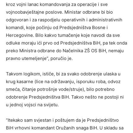
kroz vojni lanac komandovanja za operacije i sve
vojnoobavještajne poslove. Ministar odbrane bi bio
odgovoran i za raspodjelu operativnih i administrativnih
komandi, koje počinju od Predsjedništva Bosne i
Hercegovine. Bilo kakvo tumačenje koje navodi da sve
odluke moraju ići prvo od Predsjedništva BiH, pa tek onda
preko Ministra odbrane do Načelnika ZŠ OS BiH, nemaju
pravno utemeljenje”, poručio je.
Takvom logikom, ističe, bi za svako odobrenje ulaska u
krug kasarne (lice na održavanju, isporuku roba, odvoz
smeća, čitanje potrošnje vode/struje), bilo potrebno
odobrenje Predsjedništva BiH. Takvo nešto ne postoji ni
u jednoj vojsci na svijetu.
“Itekako sam svjestan i poštujem da je Predsjedništvo
BiH vrhovni komandant Oružanih snaga BiH. U skladu sa