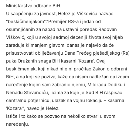
Ministarstva odbrane BiH.
U saopćenju za javnost, Helez je Viškovića nazvao
“beskičmenjakom”.”Premijer RS-a i jedan od
osumnjičenih za napad na ustavni poredak Radovan
Višković, koji u svojoj sedmoj deceniji života svoj hljeb
zarađuje klimanjem glavom, danas je najavio da će
prisustvovati obilježavanju Dana Trećeg pješadijskog (Rs)
puka Oružanih snaga BiH kasarni ‘Kozara’. Ovaj
beskičmenjak, koji nikad nije ni pročitao Zakon o odbrani
BiH, a na koji se poziva, kaže da nisam nadležan da izdam
naređenje kojim sam zabranio njemu, Miloradu Dodiku i
Nenadu Stevandiću, licima za koje je Sud BiH raspisao
centralnu potjernicu, ulazak na vojnu lokaciju – kasarna
‘Kozara'”, naveo je Helez.
Ističe i to kako se pozvao na nekoliko stvari u svom
naređenju.