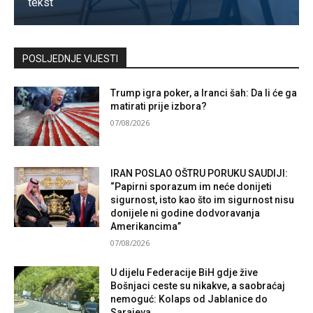
tekst
Kontaktirajte nas
POSLJEDNJE VIJESTI
Trump igra poker, a Iranci šah: Da li će ga
matirati prije izbora?
07/08/2026
IRAN POSLAO OŠTRU PORUKU SAUDIJI:
“Papirni sporazum im neće donijeti
sigurnost, isto kao što im sigurnost nisu
donijele ni godine dodvoravanja
Amerikancima”
07/08/2026
U dijelu Federacije BiH gdje žive
Bošnjaci ceste su nikakve, a saobraćaj
nemoguć: Kolaps od Jablanice do
Sarajeva