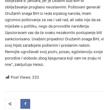
obilježava 9. januara, jer je Ustavni sud BiH to
obilježavanje proglasio neustavnim. Poštovani generali
Oružanih snaga BiH iz reda srpskog naroda, imam
ogromno poštovanje za vas i vaš rad, ali vaše nije da se
miješate u politiku, nego da provodite naređenja.
Upozoravam vas da će svako nezakonito postupanje biti
sankcionisano. Uvaženi pripadnici Oružanih snaga BiH, vi
svoj hljeb zarađujete poštenim i predanim radom.
Nemojte ugrožavati svoj poziv, posao, egzistenciju svoje
porodice i slobodu zbog bjegunaca koji vam ne znaju ni
ime”, zaključuje Helez.
Post Views:
232