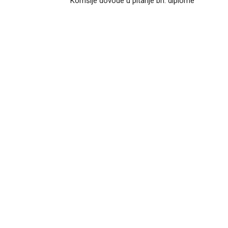
Komšije dovode u pitanje bh. diplome