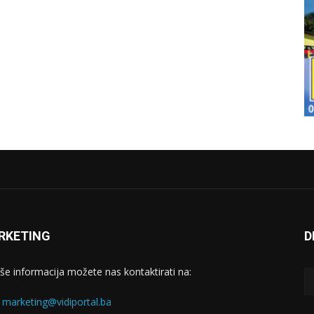
RKETING
D
iše informacija možete nas kontaktirati na:
:
marketing@vidiportal.ba