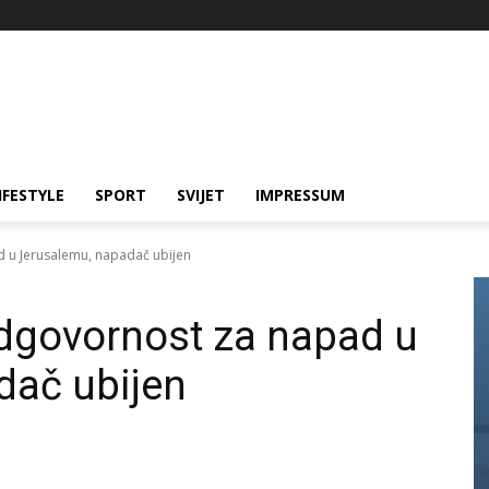
IFESTYLE
SPORT
SVIJET
IMPRESSUM
u Jerusalemu, napadač ubijen
govornost za napad u
dač ubijen