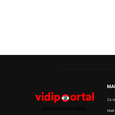
MA
Za v
Mail