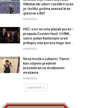
Oktobarski izbori razotkrit će ko
je i koliko godina unazad krao
glasove u BiH
06/08/2026
HDZ-ovci ne vole plaćati porez –
propada Čovićev feud: U HNK,
samo jedan Kantonalni ured
prikupio više poreza nego lani…
06/08/2026
Nova moda u Lukavici: Pancir
kao odjevni predmet
prezentiran na društvenim
mrežama
06/08/2026
Load more