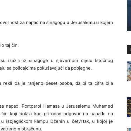
govornost za napad na sinagogu u Jerusalemu u kojem
o taj čin.
su izazili iz sinagoge u sjevernom dijelu Istočnog
šaju sa policajcima pokušavajući da pobjegne.
 rekli da je ranjeno deset osoba, da bi ta cifra bila
 za napad. Portparol Hamasa u Jerusalemu Muhamed
 čin koji dolazi kao prirodan odgovor na napade na
e u izbjegličkom kampu Dženin u četvrtak, u kojoj je
u vatrenom obračunu.