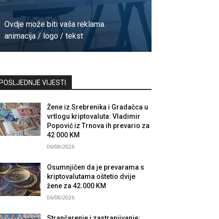
Ovdje može biti vaša reklama.
animacija / logo / tekst
Kontaktirajte nas
POSLJEDNJE VIJESTI
Žene iz Srebrenika i Gradačca u
vrtlogu kriptovaluta: Vladimir
Popović iz Trnova ih prevario za
42 000 KM
06/08/2026
Osumnjičen da je prevarama s
kriptovalutama oštetio dvije
žene za 42.000 KM
06/08/2026
Strančarenje i zastranjivanje: