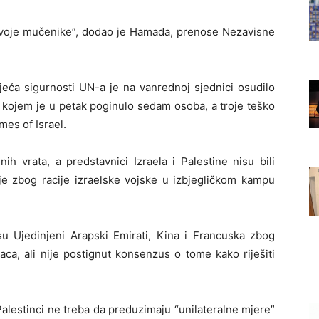
 svoje mučenike”, dodao je Hamada, prenose Nezavisne
eća sigurnosti UN-a je na vanrednoj sjednici osudilo
 kojem je u petak poginulo sedam osoba, a troje teško
mes of Israel.
ih vrata, a predstavnici Izraela i Palestine nisu bili
ije zbog racije izraelske vojske u izbjegličkom kampu
 su Ujedinjeni Arapski Emirati, Kina i Francuska zbog
aca, ali nije postignut konsenzus o tome kako riješiti
alestinci ne treba da preduzimaju “unilateralne mjere”