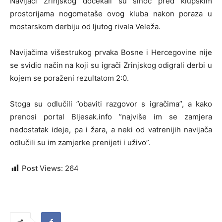
Navijači Zrinjskog dočekali su sinoć pred klupskim
prostorijama nogometaše ovog kluba nakon poraza u
mostarskom derbiju od ljutog rivala Veleža.
Navijačima višestrukog prvaka Bosne i Hercegovine nije
se svidio način na koji su igrači Zrinjskog odigrali derbi u
kojem se poraženi rezultatom 2:0.
Stoga su odlučili ”obaviti razgovor s igračima”, a kako
prenosi portal Bljesak.info ”najviše im se zamjera
nedostatak ideje, pa i žara, a neki od vatrenijih navijača
odlučili su im zamjerke prenijeti i uživo”.
Post Views:
264