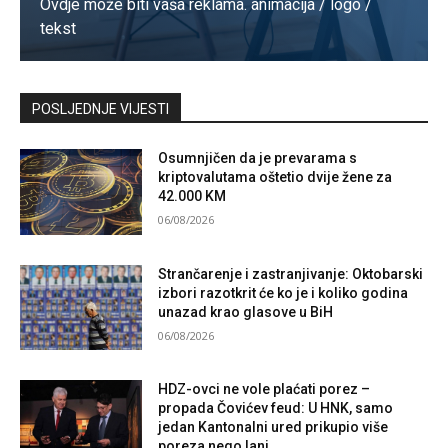
Ovdje može biti vaša reklama. animacija / logo /
tekst
Kontaktirajte nas
POSLJEDNJE VIJESTI
Osumnjičen da je prevarama s
kriptovalutama oštetio dvije žene za
42.000 KM
06/08/2026
Strančarenje i zastranjivanje: Oktobarski
izbori razotkrit će ko je i koliko godina
unazad krao glasove u BiH
06/08/2026
HDZ-ovci ne vole plaćati porez –
propada Čovićev feud: U HNK, samo
jedan Kantonalni ured prikupio više
poreza nego lani…