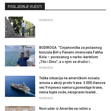
Kontaktirajte nas
POSLJEDNJE VIJESTI
09/08/2026
BODIROGA: “Cvijanovićka za počasnog
konzula BiH u Panami imenovala Fatiha
Kola — povezanog s narko-kartelom
„Tito i Dino“, a s njim se družio i...
09/08/2026
Teška situacija na američkom nosaču
aviona u akciji protiv Irana: 5 000 članova
već 9 mjeseci namoru,ponestaje hrane,
nema tople vode, neispravni toaleti…
09/08/2026
Novi udar iz Amerike na režim u