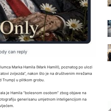
glumca Marka Hamila (Mark Hamill), poznatog po ulozi
Ratovi zvijezda”, nakon što je na društvenim mrežama
d Trump) u plitkom grobu.
vala je Hamila “bolesnom osobom” zbog objave na
 fotografiju generisanu umjetnom inteligencijom na
vijećem.