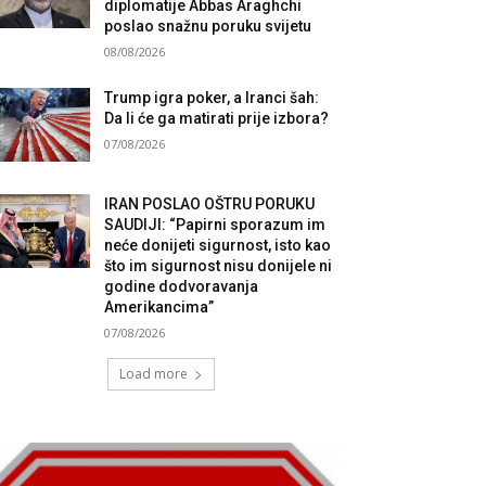
diplomatije Abbas Araghchi
poslao snažnu poruku svijetu
08/08/2026
Trump igra poker, a Iranci šah:
Da li će ga matirati prije izbora?
07/08/2026
IRAN POSLAO OŠTRU PORUKU
SAUDIJI: “Papirni sporazum im
neće donijeti sigurnost, isto kao
što im sigurnost nisu donijele ni
godine dodvoravanja
Amerikancima”
07/08/2026
Load more