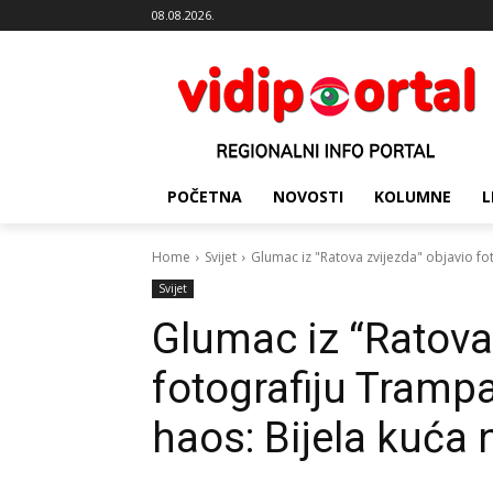
08.08.2026.
POČETNA
NOVOSTI
KOLUMNE
L
Home
Svijet
Glumac iz "Ratova zvijezda" objavio fo
Svijet
Glumac iz “Ratova
fotografiju Tramp
haos: Bijela kuća