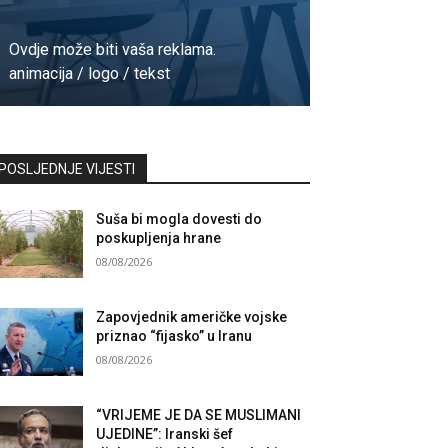
Ovdje može biti vaša reklama.
animacija / logo / tekst
Kontaktirajte nas
POSLJEDNJE VIJESTI
Suša bi mogla dovesti do
poskupljenja hrane
08/08/2026
Zapovjednik američke vojske
priznao “fijasko” u Iranu
08/08/2026
“VRIJEME JE DA SE MUSLIMANI
UJEDINE”: Iranski šef