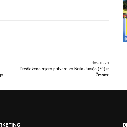
Next article
Predložena mjera pritvora za Naila Jusića (59) iz
ga…
Živinica
RKETING
D