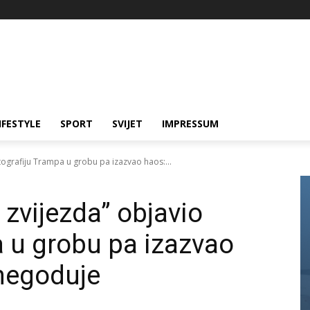
IFESTYLE
SPORT
SVIJET
IMPRESSUM
tografiju Trampa u grobu pa izazvao haos:...
 zvijezda” objavio
a u grobu pa izazvao
 negoduje