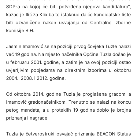
SDP-a na kojoj će biti potvrđena njegova kandidatura”,
kazao je Ilić za Klix.ba te istaknuo da će kandidatske liste
biti ozvaničene nakon usvajanja od Centralne izborne
komisije BiH.
Jasmin Imamović se na poziciji prvog čovjeka Tuzle nalazi
već 19 godina. Na mjesto načelnika Općine Tuzla došao je
u februaru 2001. godine, a zatim je na ovoj poziciji ostao
uvjerljivim pobjedama na direktnim izborima u oktobru
2004., 2008. i 2012. godine.
Od oktobra 2014. godine Tuzla je proglašena gradom, a
Imamović gradonačelnikom. Trenutno se nalazi na koncu
petog mandata, a u proteklih 19 godina dobio je brojna
priznanja i nagrade.
Tuzla je četverostruki osvajač priznanja BEACON Status