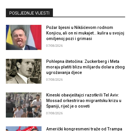
Kontaktirajte nas
POSLJEDNJE VIJESTI
Požar bjesni u Nikšićevom rodnom
Konjicu, ali on ni mukajet… kulira u svojoj
omiljenoj pozi i grimasi
07/08/2026
Pohlepna štetočina: Zuckerberg i Meta
moraju platiti blizu milijardu dolara zbog
ugrožavanja djece
07/08/2026
Kineski obavještajci razotkrili Tel Aviv:
Mossad orkestrirao migrantsku krizu u
Španiji, riječ je o osveti
07/08/2026
Američki kongresmeni traže od Trampa