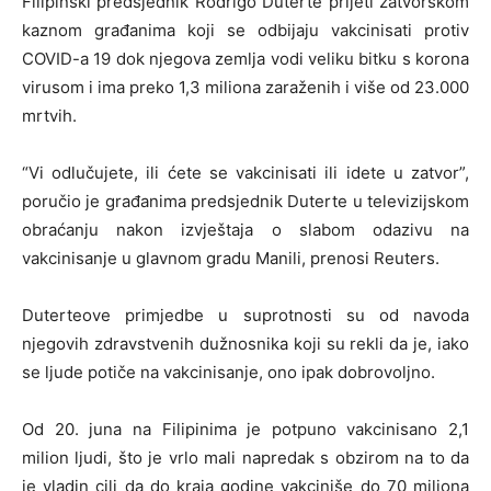
Filipinski predsjednik Rodrigo Duterte prijeti zatvorskom
kaznom građanima koji se odbijaju vakcinisati protiv
COVID-a 19 dok njegova zemlja vodi veliku bitku s korona
virusom i ima preko 1,3 miliona zaraženih i više od 23.000
mrtvih.
“Vi odlučujete, ili ćete se vakcinisati ili idete u zatvor”,
poručio je građanima predsjednik Duterte u televizijskom
obraćanju nakon izvještaja o slabom odazivu na
vakcinisanje u glavnom gradu Manili, prenosi Reuters.
Duterteove primjedbe u suprotnosti su od navoda
njegovih zdravstvenih dužnosnika koji su rekli da je, iako
se ljude potiče na vakcinisanje, ono ipak dobrovoljno.
Od 20. juna na Filipinima je potpuno vakcinisano 2,1
milion ljudi, što je vrlo mali napredak s obzirom na to da
je vladin cilj da do kraja godine vakciniše do 70 miliona