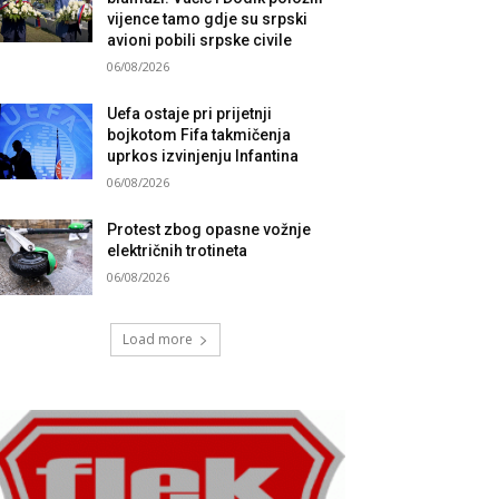
vijence tamo gdje su srpski
avioni pobili srpske civile
06/08/2026
Uefa ostaje pri prijetnji
bojkotom Fifa takmičenja
uprkos izvinjenju Infantina
06/08/2026
Protest zbog opasne vožnje
električnih trotineta
06/08/2026
Load more