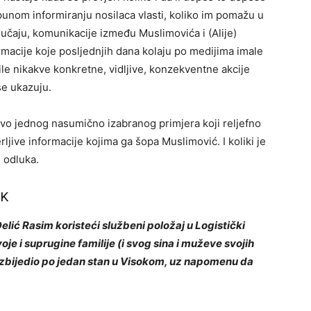
punom informiranju nosilaca vlasti, koliko im pomažu u
čaju, komunikacije između Muslimovića i (Alije)
formacije koje posljednjih dana kolaju po medijima imale
tile nikakve konkretne, vidljive, konzekventne akcije
se ukazuju.
vo jednog nasumično izabranog primjera koji reljefno
erljive informacije kojima ga šopa Muslimović. I koliki je
) odluka.
IK
Delić Rasim koristeći službeni položaj u Logistički
je i suprugine familije (i svog sina i muževe svojih
bezbijedio po jedan stan u Visokom, uz napomenu da