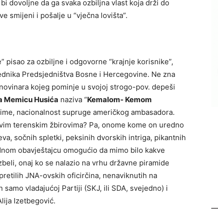
e bi dovoljne da ga svaka ozbiljna vlast koja drži do
ve smijeni i pošalje u “vječna lovišta”.
” pisao za ozbiljne i odgovorne “krajnje korisnike”,
sjednika Predsjedništva Bosne i Hercegovine. Ne zna
novinara kojeg pominje u svojoj strogo-pov. depeši
 Memicu Husića
naziva “
Kemalom- Kemom
rezime, nacionalnost supruge američkog ambasadora.
ovim terenskim žbirovima? Pa, onome kome on uredno
va, sočnih spletki, peksinih dvorskih intriga, pikantnih
idnom obavještajcu omogućio da mimo bilo kakve
zbeli, onaj ko se nalazio na vrhu državne piramide
retilih JNA-ovskih oficirčina, nenaviknutih na
h samo vladajućoj Partiji (SKJ, ili SDA, svejedno) i
ija Izetbegović.