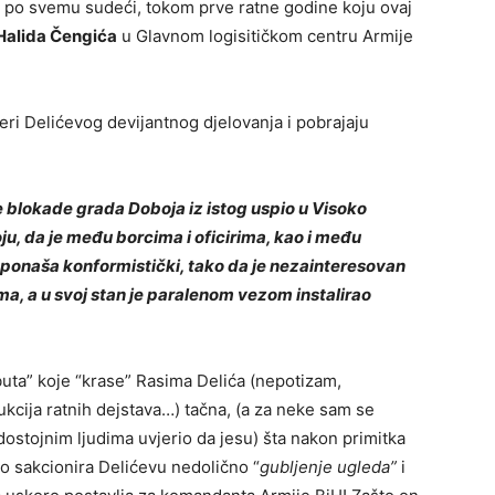
, po svemu sudeći, tokom prve ratne godine koju ovaj
Halida Čengića
u Glavnom logisitičkom centru Armije
mjeri Delićevog devijantnog djelovanja i pobrajaju
 blokade grada Doboja iz istog uspio u Visoko
oju, da je među borcima i oficirima, kao i među
 ponaša konformistički, tako da je nezainteresovan
a, a u svoj stan je paralenom vezom instalirao
buta” koje “krase” Rasima Delića (nepotizam,
ukcija ratnih dejstava…) tačna, (a za neke sam se
dostojnim ljudima uvjerio da jesu) šta nakon primitka
o sakcionira Delićevu nedolično “
gubljenje ugleda”
i