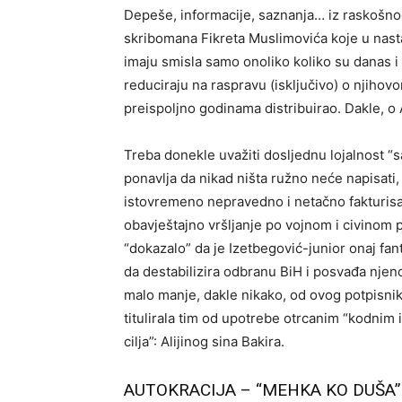
Depeše, informacije, saznanja… iz raskošn
skribomana Fikreta Muslimovića koje u nasta
imaju smisla samo onoliko koliko su danas i
reduciraju na raspravu (isključivo) o njihov
preispoljno godinama distribuirao. Dakle, o 
Treba donekle uvažiti dosljednu lojalnost “s
ponavlja da nikad ništa ružno neće napisati, n
istovremeno nepravedno i netačno fakturisa
obavještajno vršljanje po vojnom i civinom p
“dokazalo” da je Izetbegović-junior onaj fan
da destabilizira odbranu BiH i posvađa njeno
malo manje, dakle nikako, od ovog potpisni
titulirala tim od upotrebe otrcanim “kodnim 
cilja”: Alijinog sina Bakira.
AUTOKRACIJA – “MEHKA KO DUŠA”