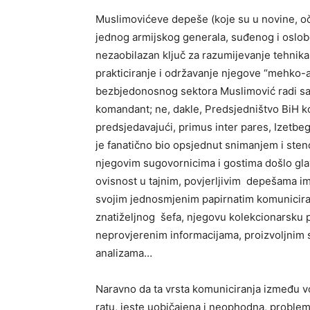
Muslimovićeve depeše (koje su u novine, oči
jednog armijskog generala, suđenog i oslob
nezaobilazan ključ za razumijevanje tehnika 
prakticiranje i održavanje njegove “mehko-a
bezbjedonosnog sektora Muslimović radi sam
komandant; ne, dakle, Predsjedništvo BiH ko
predsjedavajući, primus inter pares, Izetb
je fanatično bio opsjednut snimanjem i ste
njegovim sugovornicima i gostima došlo glav
ovisnost u tajnim, povjerljivim depešama i
svojim jednosmjenim papirnatim komunicira
znatiželjnog šefa, njegovu kolekcionarsku 
neprovjerenim informacijama, proizvoljnim s
analizama…
Naravno da ta vrsta komuniciranja između vo
ratu, jeste uobičajena i neophodna, problem 