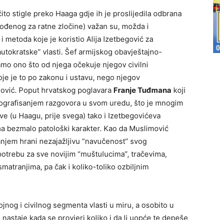
to stigle preko Haaga gdje ih je proslijedila odbrana
ođenog za ratne zločine) važan su, možda i
i metoda koje je koristio Alija Izetbegović za
utokratske” vlasti. Šef armijskog obavještajno-
o ono što od njega očekuje njegov civilni
je je to po zakonu i ustavu, nego njegov
egović. Poput hrvatskog poglavara
Franje Tuđmana
koji
nografisanjem razgovora u svom uredu, što je mnogim
e (u Haagu, prije svega) tako i Izetbegovićeva
ma bezmalo patološki karakter. Kao da Muslimović
njem hrani nezajažljivu “navučenost” svog
potrebu za sve novijim “muštulucima”, tračevima,
matranjima, pa čak i koliko-toliko ozbiljnim
jnog i civilnog segmenta vlasti u miru, a osobito u
nastaje kada se provjeri koliko i da li uopće te depeše