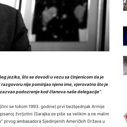
eg jezika, što se dovodi u vezu sa činjenicom da je
U razgovoru nije pominjao njeno ime, vjerovatno što je
i izazvao podozrenje kod članova naše delegacije“
.
(čini se tokom 1993. godine) prvi bezbjednjak Armije
isanoj žvrljotini (Sarajka se piše sa velikim a ne malim
rao” prvog ambasadora Sjedinjenih Američkih Država u