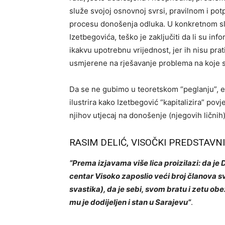
služe svojoj osnovnoj svrsi, pravilnom i pot
procesu donošenja odluka. U konkretnom slu
Izetbegovića, teško je zaključiti da li su in
ikakvu upotrebnu vrijednost, jer ih nisu pra
usmjerene na rješavanje problema na koje 
Da se ne gubimo u teoretskom “peglanju”, e
ilustrira kako Izetbegović “kapitalizira” povj
njihov utjecaj na donošenje (njegovih ličnih
RASIM DELIĆ, VISOČKI PREDSTAVN
“Prema izjavama više lica proizilazi: da je 
centar Visoko zaposlio veći broj članova svo
svastika), da je sebi, svom bratu i zetu o
mu je dodijeljen i stan u Sarajevu”
.