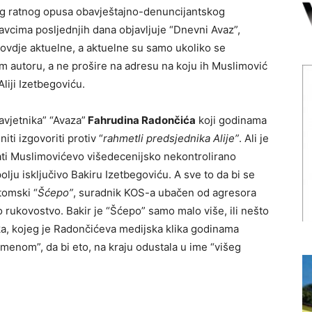
og ratnog opusa obavještajno-denuncijantskog
vcima posljednjih dana objavljuje “Dnevni Avaz”,
 ovdje aktuelne, a aktuelne su samo ukoliko se
om autoru, a ne prošire na adresu na koju ih Muslimović
Aliji Izetbegoviću.
avjetnika” “Avaza”
Fahrudina Radončića
koji godinama
iti izgovoriti protiv “
rahmetli predsjednika Alije”
. Ali je
ti Muslimovićevo višedecenijsko nekontrolirano
olju isključivo Bakiru Izetbegoviću. A sve to da bi se
tomski “
Šćepo”
, suradnik KOS-a ubačen od agresora
 rukovostvo. Bakir je “Šćepo” samo malo više, ili nešto
ka, kojeg je Radončićeva medijska klika godinama
imenom”, da bi eto, na kraju odustala u ime “višeg