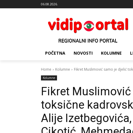
06.08.2026.
POČETNA
NOVOSTI
KOLUMNE
L
Home
Kolumne
Fikret Muslimović samo je djelić tok
Kolumne
Fikret Muslimović 
toksične kadrovske
Alije Izetbegovića,
Cikotić, Mehmedag