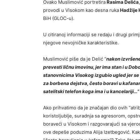
Ovako Muslimović portretira
Rasima Delića
provodi u Visokom kao desna ruka
Hadžije 
BiH (GLOC-u).
U citiranoj informaciji se redaju i drugi pri
njegove nevojničke karakteristike.
Muslimović piše da je Delić “
nakon izvršene
prevesti ličnu imovinu, jer ima stan i u Dob
stanovnicima Visokog izgubio ugled jer se
za borbena dejstva, često boravi u kafanam
satelitski telefon koga ima i u kancelariji…”
Ako prihvatimo da je značajan dio ovih “atri
koristoljublje, suradnja sa agresorom, opstr
boraveći u Visokom i razgovarajući sa vjero
ove depeše poduzima Alija Izetbegović. Kak