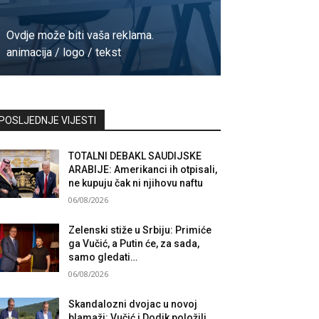
Ovdje može biti vaša reklama.
animacija / logo / tekst
Kontaktirajte nas
POSLJEDNJE VIJESTI
TOTALNI DEBAKL SAUDIJSKE
ARABIJE: Amerikanci ih otpisali,
ne kupuju čak ni njihovu naftu
06/08/2026
Zelenski stiže u Srbiju: Primiće
ga Vučić, a Putin će, za sada,
samo gledati…
06/08/2026
Skandalozni dvojac u novoj
blamaži: Vučić i Dodik položili