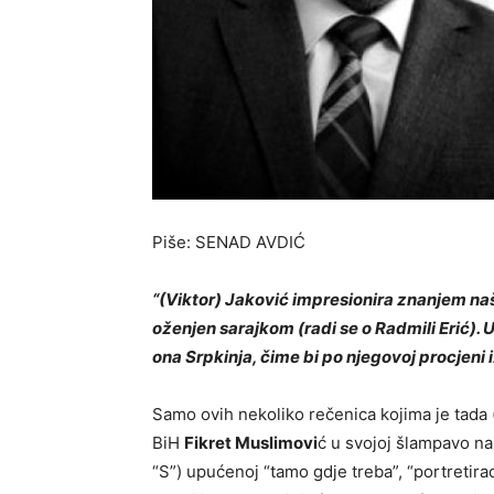
Piše: SENAD AVDIĆ
“(Viktor) Jaković impresionira znanjem naš
oženjen sarajkom (radi se o Radmili Erić). 
ona Srpkinja, čime bi po njegovoj procjen
Samo ovih nekoliko rečenica kojima je tada 
BiH
Fikret Muslimovi
ć u svojoj šlampavo nap
“S”) upućenoj “tamo gdje treba”, “portreti