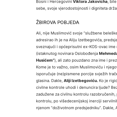
Bosni i Hercegovini
Viktora Jakovicha
, bil
sebe, svoje vjerodostojnosti i digniteta drža
ŽBIROVA POBJEDA
Ali, nije Muslimović svoje “službene beleške
adresirao ih je na Aliju Izetbegovića, pred
sveznajući i općeprisutni ex-KOS-ovac ime 
(istaknutog novinara Oslobođenja
Mehmeda
Husićem”
), ali zato pouzdano zna ime i p
Kome je to važno, osim Muslimoviću i njeg
isporučuje (ne)pismene porcije svježih trače
glasina. Dakle,
Aliji Izetbegoviću.
Ko je rig
civilne kontrole uhodi i denuncira ljude? Be
zadužene za civilnu kontrolu razobručenih, p
kontrolu, po višedecenijskoj inerciji servilni
njenom “doživotnom predsjedniku”. Dakle, Al