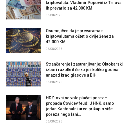
kriptovaluta: Vladimir Popović iz Trnova
ih prevario za 42 000 KM
06/08/2026
Osumnjičen da je prevarama s
kriptovalutama oštetio dvije žene za
42.000 KM
06/08/2026
Strančarenje i zastranjivanje: Oktobarski
izbori razotkrit će ko je i koliko godina
unazad krao glasove u BiH
06/08/2026
HDZ-ovci ne vole plaćati porez –
propada Čovićev feud: U HNK, samo
jedan Kantonalni ured prikupio više
poreza nego lani…
06/08/2026