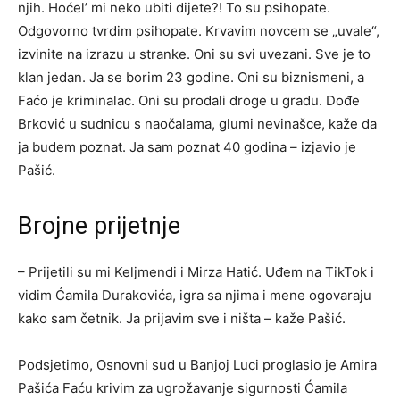
njih. Hoćel’ mi neko ubiti dijete?! To su psihopate.
Odgovorno tvrdim psihopate. Krvavim novcem se „uvale“,
izvinite na izrazu u stranke. Oni su svi uvezani. Sve je to
klan jedan. Ja se borim 23 godine. Oni su biznismeni, a
Faćo je kriminalac. Oni su prodali droge u gradu. Dođe
Brković u sudnicu s naočalama, glumi nevinašce, kaže da
ja budem poznat. Ja sam poznat 40 godina – izjavio je
Pašić.
Brojne prijetnje
– Prijetili su mi Keljmendi i Mirza Hatić. Uđem na TikTok i
vidim Ćamila Durakovića, igra sa njima i mene ogovaraju
kako sam četnik. Ja prijavim sve i ništa – kaže Pašić.
Podsjetimo, Osnovni sud u Banjoj Luci proglasio je Amira
Pašića Faću krivim za ugrožavanje sigurnosti Ćamila