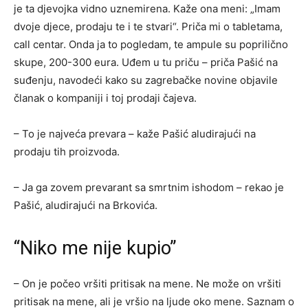
je ta djevojka vidno uznemirena. Kaže ona meni: „Imam
dvoje djece, prodaju te i te stvari“. Priča mi o tabletama,
call centar. Onda ja to pogledam, te ampule su poprilično
skupe, 200-300 eura. Uđem u tu priču – priča Pašić na
suđenju, navodeći kako su zagrebačke novine objavile
članak o kompaniji i toj prodaji čajeva.
– To je najveća prevara – kaže Pašić aludirajući na
prodaju tih proizvoda.
– Ja ga zovem prevarant sa smrtnim ishodom – rekao je
Pašić, aludirajući na Brkovića.
“Niko me nije kupio”
– On je počeo vršiti pritisak na mene. Ne može on vršiti
pritisak na mene, ali je vršio na ljude oko mene. Saznam o