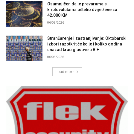
Osumnjičen da je prevarama s
kriptovalutama oštetio dvije žene za
42.000 KM
06/08/2026
Strančarenje i zastranjivanje: Oktobarski
izbori razotkrit će ko je i koliko godina
unazad krao glasove u BiH
06/08/2026
Load more