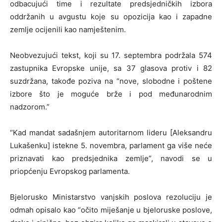
odbacujući time i rezultate predsjedničkih izbora
oddržanih u avgustu koje su opozicija kao i zapadne
zemlje ocijenili kao namještenim.
Neobvezujući tekst, koji su 17. septembra podržala 574
zastupnika Evropske unije, sa 37 glasova protiv i 82
suzdržana, takođe poziva na “nove, slobodne i poštene
izbore što je moguće brže i pod međunarodnim
nadzorom.”
“Kad mandat sadašnjem autoritarnom lideru [Aleksandru
Lukašenku] istekne 5. novembra, parlament ga više neće
priznavati kao predsjednika zemlje”, navodi se u
priopćenju Evropskog parlamenta.
Bjelorusko Ministarstvo vanjskih poslova rezoluciju je
odmah opisalo kao “očito miješanje u bjeloruske poslove,