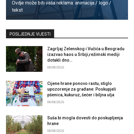
Ovdje može biti vaša reklama. animacija / logo /
tekst
Kontaktirajte nas
POSLJEDNJE VIJESTI
Zagrljaj Zelenskog i Vučića u Beogradu
izazvao haos u Srbiji,režimski mediji
dotakli dno…
08/08/2026
Cijene hrane ponovo rastu, stiglo
upozorenje za građane: Poskupjeli
pšenica, kukuruz, šećer i biljna ulja
08/08/2026
Suša bi mogla dovesti do poskupljenja
hrane
08/08/2026