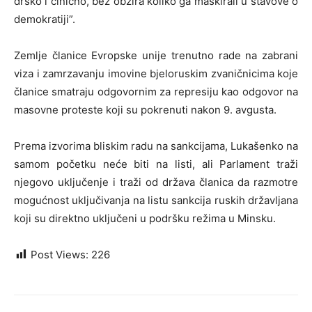
drsko i cinično, bez obzira koliko ga maskirali u stavove o
demokratiji”.
Zemlje članice Evropske unije trenutno rade na zabrani
viza i zamrzavanju imovine bjeloruskim zvaničnicima koje
članice smatraju odgovornim za represiju kao odgovor na
masovne proteste koji su pokrenuti nakon 9. avgusta.
Prema izvorima bliskim radu na sankcijama, Lukašenko na
samom početku neće biti na listi, ali Parlament traži
njegovo uključenje i traži od država članica da razmotre
mogućnost uključivanja na listu sankcija ruskih državljana
koji su direktno uključeni u podršku režima u Minsku.
Post Views:
226