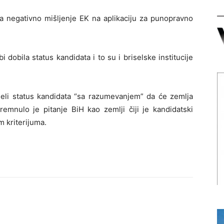
a negativno mišljenje EK na aplikaciju za punopravno
i dobila status kandidata i to su i briselske institucije
eli status kandidata “sa razumevanjem” da će zemlja
emnulo je pitanje BiH kao zemlji čiji je kandidatski
 kriterijuma.