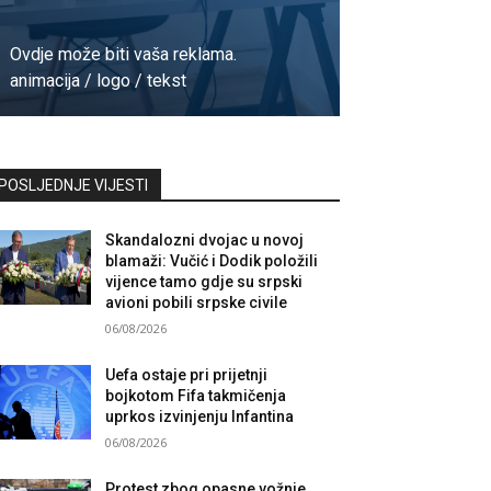
Ovdje može biti vaša reklama.
animacija / logo / tekst
Kontaktirajte nas
POSLJEDNJE VIJESTI
Skandalozni dvojac u novoj
blamaži: Vučić i Dodik položili
vijence tamo gdje su srpski
avioni pobili srpske civile
06/08/2026
Uefa ostaje pri prijetnji
bojkotom Fifa takmičenja
uprkos izvinjenju Infantina
06/08/2026
Protest zbog opasne vožnje