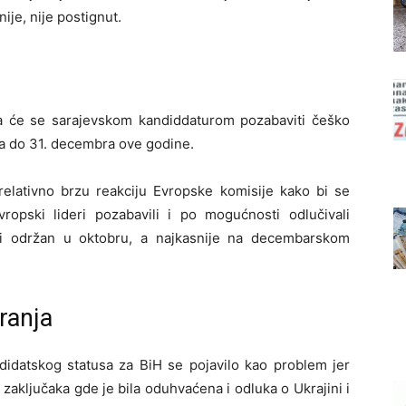
ije, nije postignut.
 da će se sarajevskom kandiddaturom pozabaviti češko
la do 31. decembra ove godine.
 relativno brzu reakciju Evropske komisije kako bi se
ropski lideri pozabavili i po mogućnosti odlučivali
ti održan u oktobru, a najkasnije na decembarskom
ranja
didatskog statusa za BiH se pojavilo kao problem jer
 zaključaka gde je bila oduhvaćena i odluka o Ukrajini i