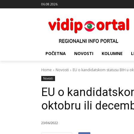
06.08.2026.
POČETNA
NOVOSTI
KOLUMNE
L
Home
Novosti
EU o kandidatskom statusu BIH u ok
Novosti
EU o kandidatsko
oktobru ili decem
23/06/2022