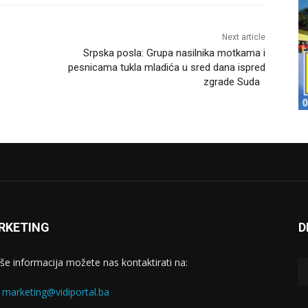
Next article
Srpska posla: Grupa nasilnika motkama i
pesnicama tukla mladića u sred dana ispred
zgrade Suda
RKETING
D
iše informacija možete nas kontaktirati na:
:
marketing@vidiportal.ba