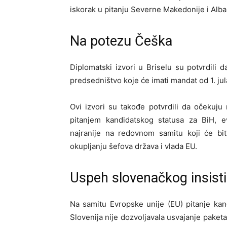
iskorak u pitanju Severne Makedonije i Alban
Na potezu Češka
Diplomatski izvori u Briselu su potvrdili
predsedništvo koje će imati mandat od 1. ju
Ovi izvori su takođe potvrdili da očekuju
pitanjem kandidatskog statusa za BiH, ev
najranije na redovnom samitu koji će bi
okupljanju šefova država i vlada EU.
Uspeh slovenačkog insisti
Na samitu Evropske unije (EU) pitanje kan
Slovenija nije dozvoljavala usvajanje paketa