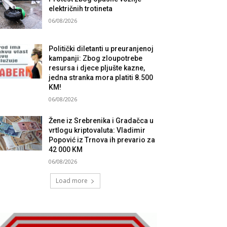
električnih trotineta
06/08/2026
Politički diletanti u preuranjenoj
kampanji: Zbog zloupotrebe
resursa i djece pljušte kazne,
jedna stranka mora platiti 8.500
KM!
06/08/2026
Žene iz Srebrenika i Gradačca u
vrtlogu kriptovaluta: Vladimir
Popović iz Trnova ih prevario za
42 000 KM
06/08/2026
Load more