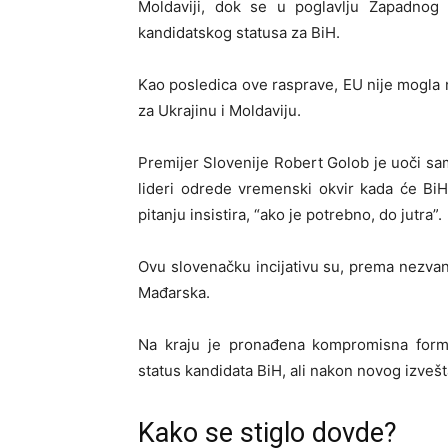
Moldaviji, dok se u poglavlju Zapadnog 
kandidatskog statusa za BiH.
Kao posledica ove rasprave, EU nije mogla 
za Ukrajinu i Moldaviju.
Premijer Slovenije Robert Golob je uoči sami
lideri odrede vremenski okvir kada će Bi
pitanju insistira, “ako je potrebno, do jutra”.
Ovu slovenačku incijativu su, prema nezvani
Mađarska.
Na kraju je pronađena kompromisna form
status kandidata BiH, ali nakon novog izveš
Kako se stiglo dovde?