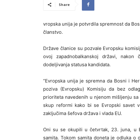
Share
vropska unija je potvrdila spremnost da Bos
članstvo.
Države članice su pozvale Evropsku komisij
ovoj zapadnobalkanskoj državi, nakon
dodeljivanja statusa kandidata.
“Evropska unija je spremna da Bosni i Herc
poziva (Evropsku) Komisiju da bez odlag
prioriteta navedenih u njenom mišljenju s
skup reformi kako bi se Evropski savet v
zaključima šefova država i vlada EU.
Oni su se okupili u četvrtak, 23. juna, u 
samita. Tokom samita doneta je odluka o do