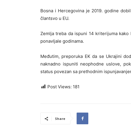
Bosna i Hercegovina je 2019. godine dobil
člantsvo u EU.
Zemlja treba da ispuni 14 kriterijuma kako b
ponavljale godinama.
Međutim, preporuka EK da se Ukrajini dod
naknadno ispuniti neophodne uslove, pokr
status povezan sa prethodnim ispunjavanjem
Post Views:
181
Share