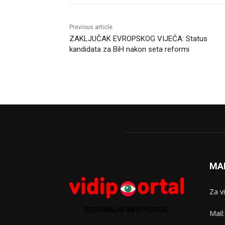
Previous article
ZAKLJUČAK EVROPSKOG VIJEĆA: Status
kandidata za BiH nakon seta reformi
MA
Za v
Mail