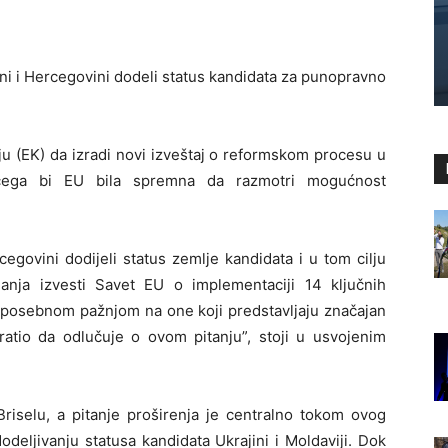
ni i Hercegovini dodeli status kandidata za punopravno
u (EK) da izradi novi izveštaj o reformskom procesu u
 čega bi EU bila spremna da razmotri mogućnost
egovini dodijeli status zemlje kandidata i u tom cilju
anja izvesti Savet EU o implementaciji 14 ključnih
a posebnom pažnjom na one koji predstavljaju značajan
ratio da odlučuje o ovom pitanju”, stoji u usvojenim
Briselu, a pitanje proširenja je centralno tokom ovog
deljivanju statusa kandidata Ukrajini i Moldaviji. Dok