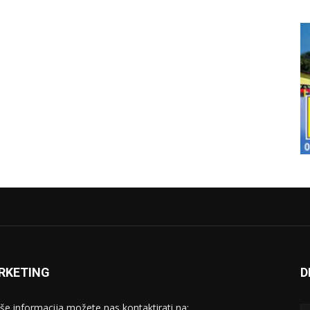
RKETING
D
iše informacija možete nas kontaktirati na: