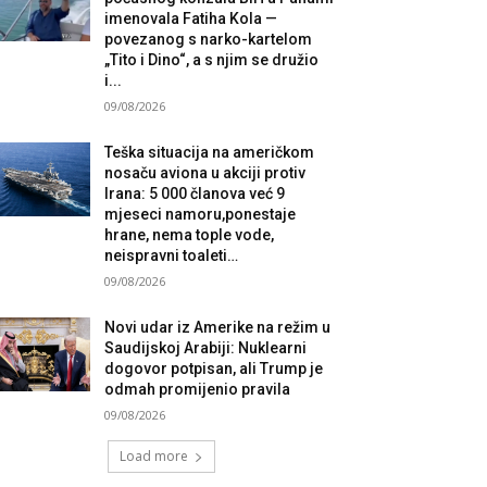
imenovala Fatiha Kola —
povezanog s narko-kartelom
„Tito i Dino“, a s njim se družio
i...
09/08/2026
Teška situacija na američkom
nosaču aviona u akciji protiv
Irana: 5 000 članova već 9
mjeseci namoru,ponestaje
hrane, nema tople vode,
neispravni toaleti…
09/08/2026
Novi udar iz Amerike na režim u
Saudijskoj Arabiji: Nuklearni
dogovor potpisan, ali Trump je
odmah promijenio pravila
09/08/2026
Load more