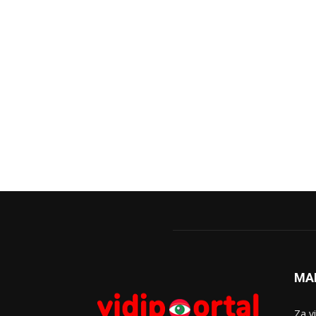
MA
Za v