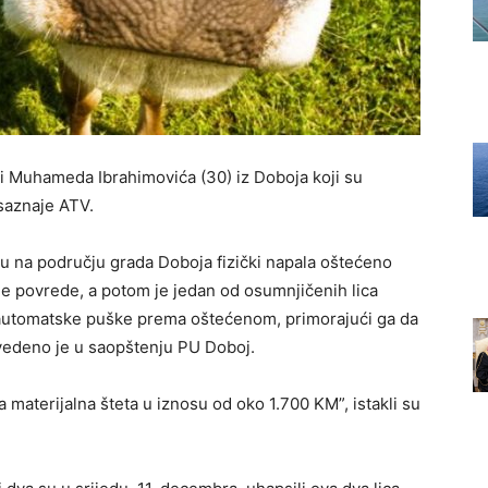
) i Muhameda Ibrahimovića (30) iz Doboja koji su
 saznaje ATV.
u na području grada Doboja fizički napala oštećeno
sne povrede, a potom je jedan od osumnjičenih lica
 – automatske puške prema oštećenom, primorajući ga da
avedeno je u saopštenju PU Doboj.
materijalna šteta u iznosu od oko 1.700 KM”, istakli su