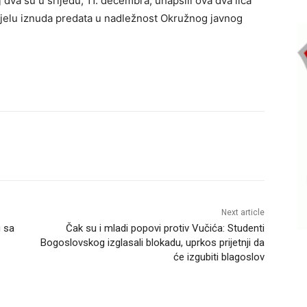
j dva su u srijedu, 11. decembra, uhapsili ova dva lica
 djelu iznuda predata u nadležnost Okružnog javnog
Next article
i sa
Čak su i mladi popovi protiv Vučića: Studenti
Bogoslovskog izglasali blokadu, uprkos prijetnji da
će izgubiti blagoslov