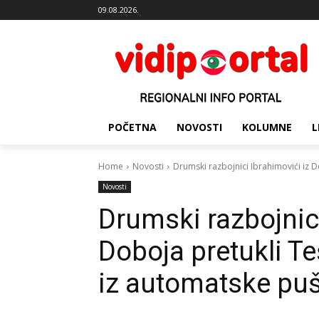
09.08.2026.
POČETNA
NOVOSTI
KOLUMNE
L
Home
Novosti
Drumski razbojnici Ibrahimovići iz D
Novosti
Drumski razbojnici
Doboja pretukli Te
iz automatske puš