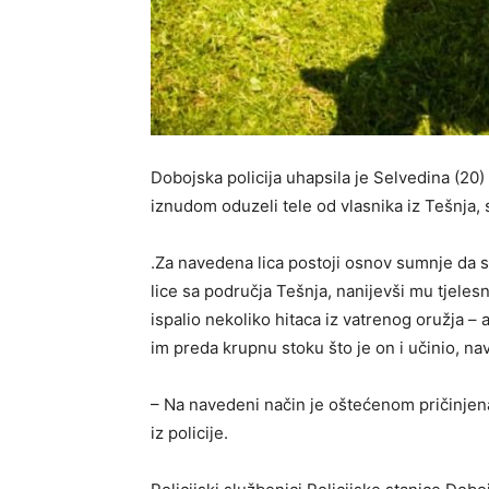
Dobojska policija uhapsila je Selvedina (20
iznudom oduzeli tele od vlasnika iz Tešnja,
.Za navedena lica postoji osnov sumnje da s
lice sa područja Tešnja, nanijevši mu tjele
ispalio nekoliko hitaca iz vatrenog oružja
im preda krupnu stoku što je on i učinio, n
– Na navedeni način je oštećenom pričinjena 
iz policije.