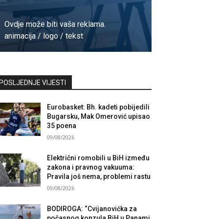
Ovdje može biti vaša reklama.
animacija / logo / tekst
Kontaktirajte nas
POSLJEDNJE VIJESTI
Eurobasket: Bh. kadeti pobijedili
Bugarsku, Mak Omerović upisao
35 poena
09/08/2026
Električni romobili u BiH između
zakona i pravnog vakuuma:
Pravila još nema, problemi rastu
09/08/2026
BODIROGA: “Cvijanovićka za
počasnog konzula BiH u Panami