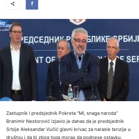
Zastupnik i predsjednik Pokreta “Mi, snaga naroda”
Branimir Nestorović izjavio je danas da je predsjednik
Srbije Aleksandar Vučić glavni krivac za narasle tenzije u
društvu i da bi zbog toga morao da podnese ostavku.