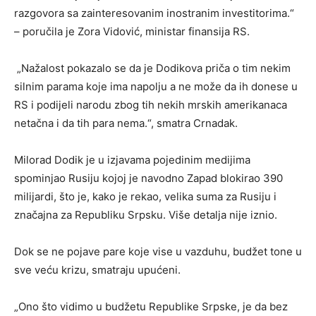
razgovora sa zainteresovanim inostranim investitorima.“
– poručila je Zora Vidović, ministar finansija RS.
„Nažalost pokazalo se da je Dodikova priča o tim nekim
silnim parama koje ima napolju a ne može da ih donese u
RS i podijeli narodu zbog tih nekih mrskih amerikanaca
netačna i da tih para nema.“, smatra Crnadak.
Milorad Dodik je u izjavama pojedinim medijima
spominjao Rusiju kojoj je navodno Zapad blokirao 390
milijardi, što je, kako je rekao, velika suma za Rusiju i
značajna za Republiku Srpsku. Više detalja nije iznio.
Dok se ne pojave pare koje vise u vazduhu, budžet tone u
sve veću krizu, smatraju upućeni.
„Ono što vidimo u budžetu Republike Srpske, je da bez