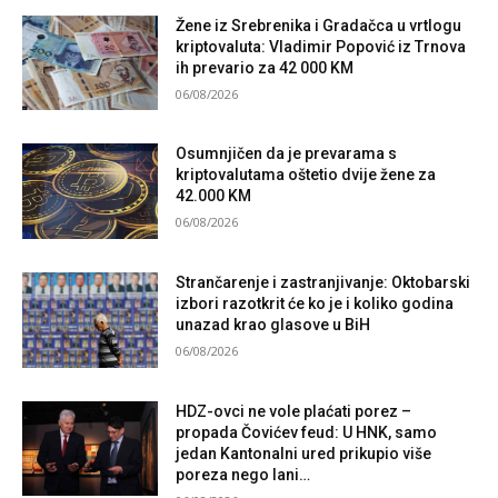
Žene iz Srebrenika i Gradačca u vrtlogu
kriptovaluta: Vladimir Popović iz Trnova
ih prevario za 42 000 KM
06/08/2026
Osumnjičen da je prevarama s
kriptovalutama oštetio dvije žene za
42.000 KM
06/08/2026
Strančarenje i zastranjivanje: Oktobarski
izbori razotkrit će ko je i koliko godina
unazad krao glasove u BiH
06/08/2026
HDZ-ovci ne vole plaćati porez –
propada Čovićev feud: U HNK, samo
jedan Kantonalni ured prikupio više
poreza nego lani…