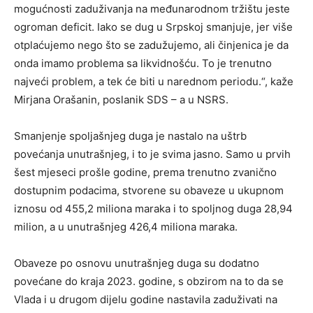
mogućnosti zaduživanja na međunarodnom tržištu jeste
ogroman deficit. Iako se dug u Srpskoj smanjuje, jer više
otplaćujemo nego što se zadužujemo, ali činjenica je da
onda imamo problema sa likvidnošću. To je trenutno
najveći problem, a tek će biti u narednom periodu.“, kaže
Mirjana Orašanin, poslanik SDS – a u NSRS.
Smanjenje spoljašnjeg duga je nastalo na uštrb
povećanja unutrašnjeg, i to je svima jasno. Samo u prvih
šest mjeseci prošle godine, prema trenutno zvanično
dostupnim podacima, stvorene su obaveze u ukupnom
iznosu od 455,2 miliona maraka i to spoljnog duga 28,94
milion, a u unutrašnjeg 426,4 miliona maraka.
Obaveze po osnovu unutrašnjeg duga su dodatno
povećane do kraja 2023. godine, s obzirom na to da se
Vlada i u drugom dijelu godine nastavila zaduživati na