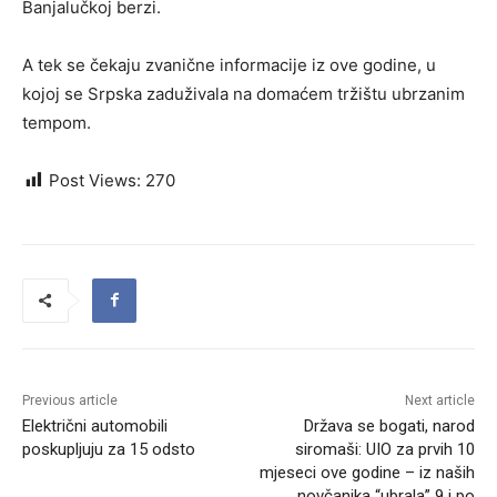
Banjalučkoj berzi.
A tek se čekaju zvanične informacije iz ove godine, u
kojoj se Srpska zaduživala na domaćem tržištu ubrzanim
tempom.
Post Views:
270
Previous article
Next article
Električni automobili
Država se bogati, narod
poskupljuju za 15 odsto
siromaši: UIO za prvih 10
mjeseci ove godine – iz naših
novčanika “ubrala” 9 i po