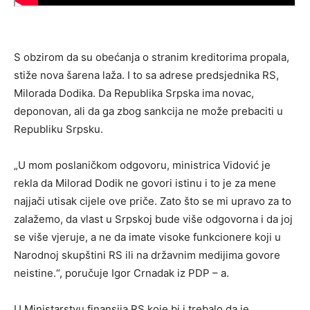
S obzirom da su obećanja o stranim kreditorima propala,
stiže nova šarena laža. I to sa adrese predsjednika RS,
Milorada Dodika. Da Republika Srpska ima novac,
deponovan, ali da ga zbog sankcija ne može prebaciti u
Republiku Srpsku.
„U mom poslaničkom odgovoru, ministrica Vidović je
rekla da Milorad Dodik ne govori istinu i to je za mene
najjači utisak cijele ove priče. Zato što se mi upravo za to
zalažemo, da vlast u Srpskoj bude više odgovorna i da joj
se više vjeruje, a ne da imate visoke funkcionere koji u
Narodnoj skupštini RS ili na državnim medijima govore
neistine.“, poručuje Igor Crnadak iz PDP – a.
U Ministarstvu finansija RS koje bi i trebalo da je