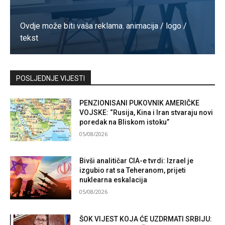
Ovdje može biti vaša reklama. animacija / logo /
tekst
Kontaktirajte nas
POSLJEDNJE VIJESTI
PENZIONISANI PUKOVNIK AMERIČKE
VOJSKE: “Rusija, Kina i Iran stvaraju novi
poredak na Bliskom istoku”
05/08/2026
Bivši analitičar CIA-e tvrdi: Izrael je
izgubio rat sa Teheranom, prijeti
nuklearna eskalacija
05/08/2026
ŠOK VIJEST KOJA ĆE UZDRMATI SRBIJU: