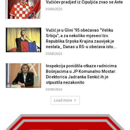
Vučićev pradjed iz Čipuljića zvao se Ante
05/08/2026
Vučić je u Glini ’95 obećavao “Veliku
Srbiju”, a za nekoliko mjeseci tzv.
Republika Srpska Krajina zauvijek je
nestala_ Danas u RS-u obećava isto...
05/08/2026
Inspekcija poništila otkaze radnicima
Bošnjacima u JP Komunalno Mostar:
Direktorica Jadranka Senkić ih je
otpustila nezakonito
05/08/2026
Load more