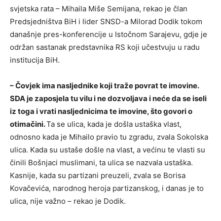
svjetska rata – Mihaila Miše Semijana, rekao je član
Predsjedništva BiH i lider SNSD-a Milorad Dodik tokom
današnje pres-konferencije u Istočnom Sarajevu, gdje je
održan sastanak predstavnika RS koji učestvuju u radu
institucija BiH.
– Čovjek ima nasljednike koji traže povrat te imovine.
SDA je zaposjela tu vilu i ne dozvoljava i neće da se iseli
iz toga i vrati nasljednicima te imovine, što govori o
otimačini.
Ta se ulica, kada je došla ustaška vlast,
odnosno kada je Mihailo pravio tu zgradu, zvala Sokolska
ulica. Kada su ustaše došle na vlast, a većinu te vlasti su
činili Bošnjaci muslimani, ta ulica se nazvala ustaška.
Kasnije, kada su partizani preuzeli, zvala se Borisa
Kovačevića, narodnog heroja partizanskog, i danas je to
ulica, nije važno – rekao je Dodik.