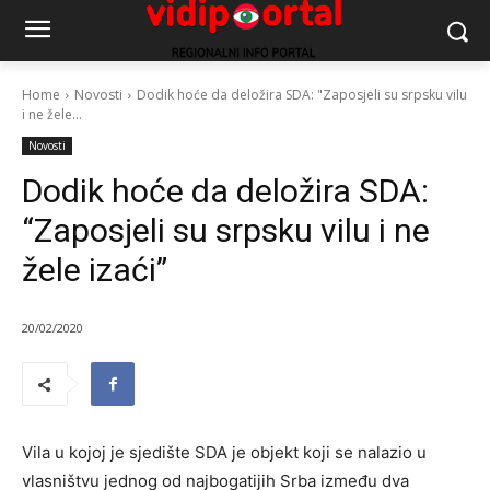
Home
Novosti
Dodik hoće da deložira SDA: "Zaposjeli su srpsku vilu
i ne žele...
Novosti
Dodik hoće da deložira SDA:
“Zaposjeli su srpsku vilu i ne
žele izaći”
20/02/2020
Vila u kojoj je sjedište SDA je objekt koji se nalazio u
vlasništvu jednog od najbogatijih Srba između dva