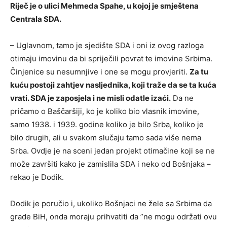
Riječ je o ulici Mehmeda Spahe, u kojoj je smještena
Centrala SDA.
– Uglavnom, tamo je sjedište SDA i oni iz ovog razloga
otimaju imovinu da bi spriječili povrat te imovine Srbima.
Činjenice su nesumnjive i one se mogu provjeriti.
Za tu
kuću postoji zahtjev nasljednika, koji traže da se ta kuća
vrati. SDA je zaposjela i ne misli odatle izaći.
Da ne
pričamo o Baščaršiji, ko je koliko bio vlasnik imovine,
samo 1938. i 1939. godine koliko je bilo Srba, koliko je
bilo drugih, ali u svakom slučaju tamo sada više nema
Srba. Ovdje je na sceni jedan projekt otimačine koji se ne
može završiti kako je zamislila SDA i neko od Bošnjaka –
rekao je Dodik.
Dodik je poručio i, ukoliko Bošnjaci ne žele sa Srbima da
grade BiH, onda moraju prihvatiti da ”ne mogu održati ovu