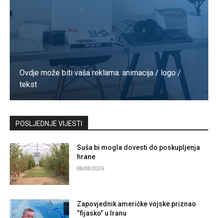
Ovdje može biti vaša reklama. animacija / logo /
tekst
Kontaktirajte nas
POSLJEDNJE VIJESTI
Suša bi mogla dovesti do poskupljenja
hrane
08/08/2026
Zapovjednik američke vojske priznao
“fijasko” u Iranu