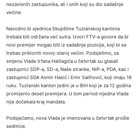
nezavisnih zastupunika, ali i onih koji su dio sadašnje
većine.
Navodno bi sjednica Skupštine Tuzlanskog kantona
trebala biti održana već sutra. Izvori FTV-a govore da bi
novi premijer mogao biti iz sadašnje pozicije, koji bi se
trebao prikloniti novoj-staroj većini. Podsjetimo, za
smjenu Vlade Irfana Halilagića u četvrtak su glasali
zastupnici SDP-a, SD-a, Naše stranke, NiP-a, PDA, kao i
zastupnici SDA Asmir Hasić i Emir Salihović, koji imaju 18
ruku. Tuzlanski kanton jedini je u BiH koji je za 12 godina
promijenio deset premijera. U tom period nijedna Vlada
nije dočekala kraj mandata.
Podsjećamo, nova Vlada je imenovana u četvrtak prošle
sedmice.