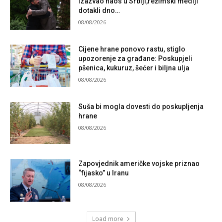
izazvao haos u Srbiji,režimski mediji
dotakli dno…
08/08/2026
Cijene hrane ponovo rastu, stiglo
upozorenje za građane: Poskupjeli
pšenica, kukuruz, šećer i biljna ulja
08/08/2026
Suša bi mogla dovesti do poskupljenja
hrane
08/08/2026
Zapovjednik američke vojske priznao
“fijasko” u Iranu
08/08/2026
Load more