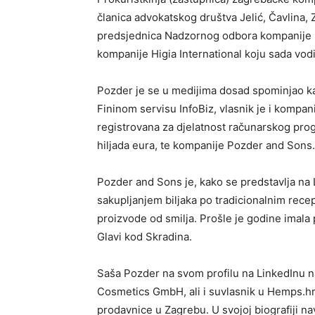
članica advokatskog društva Jelić, Čavlina, 
predsjednica Nadzornog odbora kompanije Bos
kompanije Higia International koju sada vodi
Pozder je se u medijima dosad spominjao kao
Fininom servisu InfoBiz, vlasnik je i kompani
registrovana za djelatnost računarskog prog
hiljada eura, te kompanije Pozder and Sons.
Pozder and Sons je, kako se predstavlja na 
sakupljanjem biljaka po tradicionalnim rece
proizvode od smilja. Prošle je godine imala p
Glavi kod Skradina.
Saša Pozder na svom profilu na LinkedInu n
Cosmetics GmbH, ali i suvlasnik u Hemps.hr,
prodavnice u Zagrebu. U svojoj biografiji n