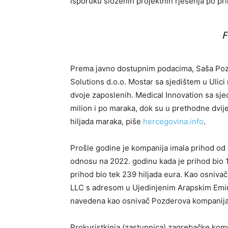
isporuku složenih projektnih rješenja po pri
F
Prema javno dostupnim podacima, Saša Pozd
Solutions d.o.o. Mostar sa sjedištem u Ulici
dvoje zaposlenih. Medical Innovation sa sje
milion i po maraka, dok su u prethodne dvij
hiljada maraka, piše
hercegovina.info
.
Prošle godine je kompanija imala prihod od
odnosu na 2022. godinu kada je prihod bio 1
prihod bio tek 239 hiljada eura. Kao osniva
LLC s adresom u Ujedinjenim Arapskim Emirat
navedena kao osnivač Pozderova kompanija 
Prokuristkinja (zastupnica) zagrebačke komp