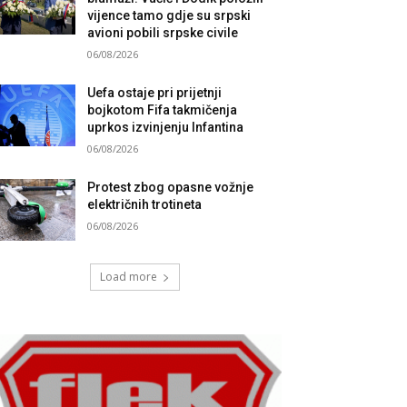
vijence tamo gdje su srpski
avioni pobili srpske civile
06/08/2026
Uefa ostaje pri prijetnji
bojkotom Fifa takmičenja
uprkos izvinjenju Infantina
06/08/2026
Protest zbog opasne vožnje
električnih trotineta
06/08/2026
Load more