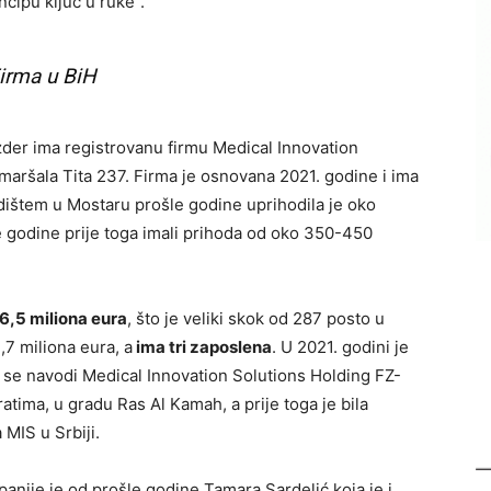
ncipu ključ u ruke”.
irma u BiH
er ima registrovanu firmu Medical Innovation
 maršala Tita 237. Firma je osnovana 2021. godine i ima
dištem u Mostaru prošle godine uprihodila je oko
e godine prije toga imali prihoda od oko 350-450
6,5 miliona eura
, što je veliki skok od 287 posto u
,7 miliona eura, a
ima tri zaposlena
. U 2021. godini je
č se navodi Medical Innovation Solutions Holding FZ-
ima, u gradu Ras Al Kamah, a prije toga je bila
MIS u Srbiji.
anije je od prošle godine Tamara Sardelić koja je i