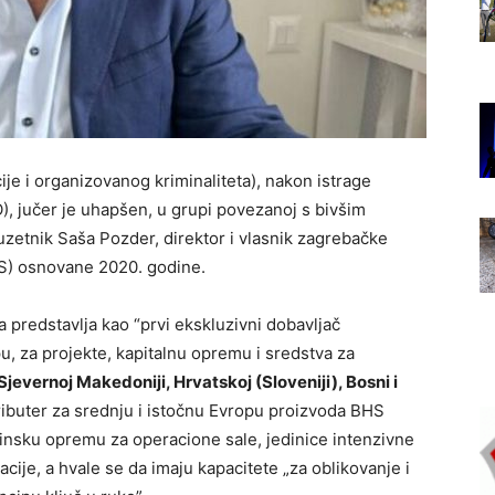
je i organizovanog kriminaliteta), nakon istrage
, jučer je uhapšen, u grupi povezanoj s bivšim
zetnik Saša Pozder, direktor i vlasnik zagrebačke
IS) osnovane 2020. godine.
a predstavlja kao “prvi ekskluzivni dobavljač
, za projekte, kapitalnu opremu i sredstva za
jevernoj Makedoniji, Hrvatskoj (Sloveniji), Bosni i
stributer za srednju i istočnu Evropu proizvoda BHS
nsku opremu za operacione sale, jedinice intenzivne
zacije, a hvale se da imaju kapacitete „za oblikovanje i