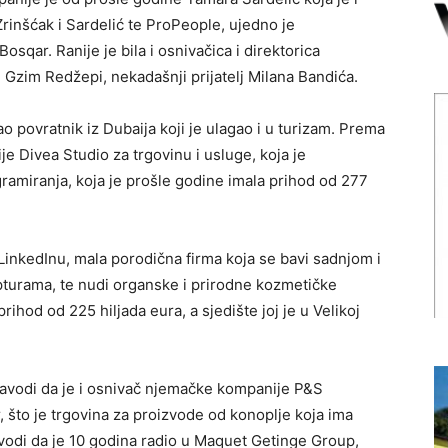
Zrinšćak i Sardelić te ProPeople, ujedno je
qar. Ranije je bila i osnivačica i direktorica
 Gzim Redžepi, nekadašnji prijatelj Milana Bandića.
 povratnik iz Dubaija koji je ulagao i u turizam. Prema
je Divea Studio za trgovinu i usluge, koja je
ramiranja, koja je prošle godine imala prihod od 277
LinkedInu, mala porodična firma koja se bavi sadnjom i
pturama, te nudi organske i prirodne kozmetičke
rihod od 225 hiljada eura, a sjedište joj je u Velikoj
avodi da je i osnivač njemačke kompanije P&S
 što je trgovina za proizvode od konoplje koja ima
avodi da je 10 godina radio u Maquet Getinge Group,