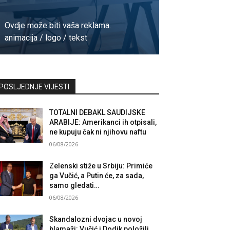
Ovdje može biti vaša reklama.
animacija / logo / tekst
Kontaktirajte nas
POSLJEDNJE VIJESTI
TOTALNI DEBAKL SAUDIJSKE
ARABIJE: Amerikanci ih otpisali,
ne kupuju čak ni njihovu naftu
06/08/2026
Zelenski stiže u Srbiju: Primiće
ga Vučić, a Putin će, za sada,
samo gledati…
06/08/2026
Skandalozni dvojac u novoj
blamaži: Vučić i Dodik položili