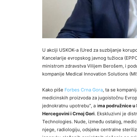
U akciji USKOK-a (Ured za suzbijanje korupci
Kancelarije evropskog javnog tužioca (EPPO)
ministrom zdravstva Vilijem Berošem, i podu
kompanije Medical Innovation Solutions (M
Kako piše
Forbes Crna Gora
, ta se kompanij
medicinskih proizvoda za jugoistočnu Evropu
jednokratnu upotrebu”, a i
ma podružnice u S
Hercegovini i Crnoj Gori
. Ekskluzivni je di
Technologies. Nude, između ostalog, medici
njege, radiologiju, odsjeke centralne sterili