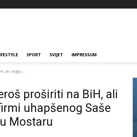
IFESTYLE
SPORT
SVIJET
IMPRESSUM
 ali i regiju:...
roš proširiti na BiH, ali
d firmi uhapšenog Saše
 u Mostaru