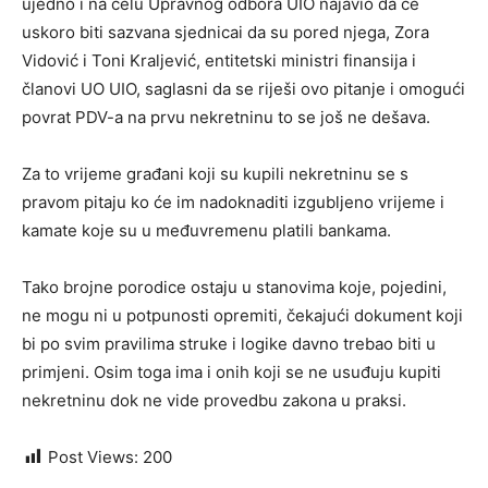
ujedno i na čelu Upravnog odbora UIO najavio da će
uskoro biti sazvana sjednicai da su pored njega, Zora
Vidović i Toni Kraljević, entitetski ministri finansija i
članovi UO UIO, saglasni da se riješi ovo pitanje i omogući
povrat PDV-a na prvu nekretninu to se još ne dešava.
Za to vrijeme građani koji su kupili nekretninu se s
pravom pitaju ko će im nadoknaditi izgubljeno vrijeme i
kamate koje su u međuvremenu platili bankama.
Tako brojne porodice ostaju u stanovima koje, pojedini,
ne mogu ni u potpunosti opremiti, čekajući dokument koji
bi po svim pravilima struke i logike davno trebao biti u
primjeni. Osim toga ima i onih koji se ne usuđuju kupiti
nekretninu dok ne vide provedbu zakona u praksi.
Post Views:
200