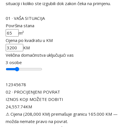
situaciji i koliko ste izgubili dok zakon čeka na primjenu.
01 · VAŠA SITUACIJA
Površina stana
m²
Cijena po kvadratu
u KM
KM
Veličina domaćinstva
uključujući vas
3
osobe
12345678
02 · PROCIJENJENI POVRAT
IZNOS KOJI MOŽETE DOBITI
24,557.74
KM
⚠ Cijena (208,000 KM) premašuje granicu 165.000 KM —
možda nemate pravo na povrat.