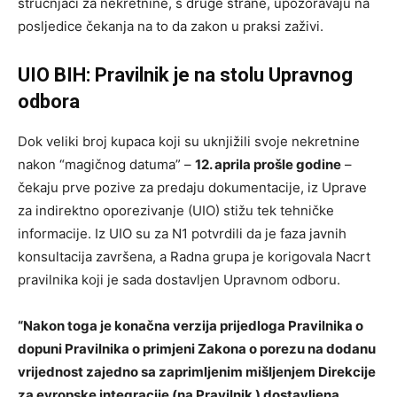
stručnjaci za nekretnine, s druge strane, upozoravaju na
posljedice čekanja na to da zakon u praksi zaživi.
UIO BIH: Pravilnik je na stolu Upravnog
odbora
Dok veliki broj kupaca koji su uknjižili svoje nekretnine
nakon “magičnog datuma” –
12. aprila prošle godine
–
čekaju prve pozive za predaju dokumentacije, iz Uprave
za indirektno oporezivanje (UIO) stižu tek tehničke
informacije. Iz UIO su za N1 potvrdili da je faza javnih
konsultacija završena, a Radna grupa je korigovala Nacrt
pravilnika koji je sada dostavljen Upravnom odboru.
“Nakon toga je konačna verzija prijedloga Pravilnika o
dopuni Pravilnika o primjeni Zakona o porezu na dodanu
vrijednost zajedno sa zaprimljenim mišljenjem Direkcije
za evropske integracije (na Pravilnik ) dostavljena