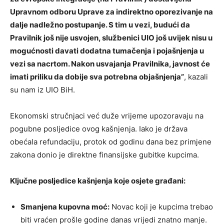
Upravnom odboru Uprave za indirektno oporezivanje na
dalje nadležno postupanje. S tim u vezi, budući da
Pravilnik još nije usvojen, službenici UIO još uvijek nisu u
mogućnosti davati dodatna tumačenja i pojašnjenja u
vezi sa nacrtom. Nakon usvajanja Pravilnika, javnost će
imati priliku da dobije sva potrebna objašnjenja”
, kazali
su nam iz UIO BiH.
Ekonomski stručnjaci već duže vrijeme upozoravaju na
pogubne posljedice ovog kašnjenja. Iako je država
obećala refundaciju, protok od godinu dana bez primjene
zakona donio je direktne finansijske gubitke kupcima.
Ključne posljedice kašnjenja koje osjete građani:
Smanjena kupovna moć:
Novac koji je kupcima trebao
biti vraćen prošle godine danas vrijedi znatno manje.