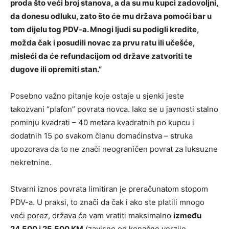
proda što veći broj stanova, a da su mu kupci zadovoljni,
da donesu odluku, zato što će mu država pomoći bar u
tom dijelu tog PDV-a. Mnogi ljudi su podigli kredite,
možda čak i posudili novac za prvu ratu ili učešće,
misleći da će refundacijom od države zatvoriti te
dugove ili opremiti stan.”
Posebno važno pitanje koje ostaje u sjenki jeste
takozvani “plafon” povrata novca. Iako se u javnosti stalno
pominju kvadrati – 40 metara kvadratnih po kupcu i
dodatnih 15 po svakom članu domaćinstva – struka
upozorava da to ne znači neograničen povrat za luksuzne
nekretnine.
Stvarni iznos povrata limitiran je preračunatom stopom
PDV-a. U praksi, to znači da čak i ako ste platili mnogo
veći porez, država će vam vratiti maksimalno
između
24.500 i 25.500 KM
(zavisno od konačne verzije