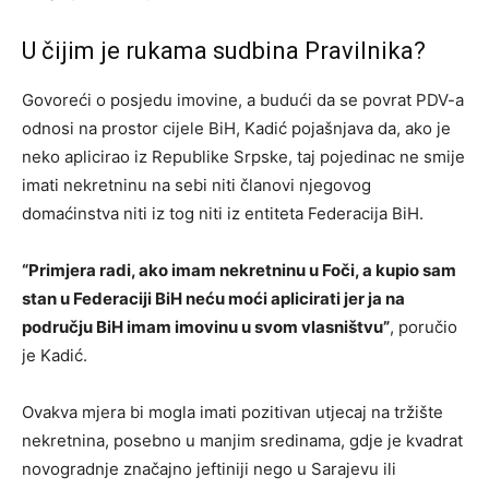
U čijim je rukama sudbina Pravilnika?
Govoreći o posjedu imovine, a budući da se povrat PDV-a
odnosi na prostor cijele BiH, Kadić pojašnjava da, ako je
neko aplicirao iz Republike Srpske, taj pojedinac ne smije
imati nekretninu na sebi niti članovi njegovog
domaćinstva niti iz tog niti iz entiteta Federacija BiH.
“Primjera radi, ako imam nekretninu u Foči, a kupio sam
stan u Federaciji BiH neću moći aplicirati jer ja na
području BiH imam imovinu u svom vlasništvu”
, poručio
je Kadić.
Ovakva mjera bi mogla imati pozitivan utjecaj na tržište
nekretnina, posebno u manjim sredinama, gdje je kvadrat
novogradnje značajno jeftiniji nego u Sarajevu ili