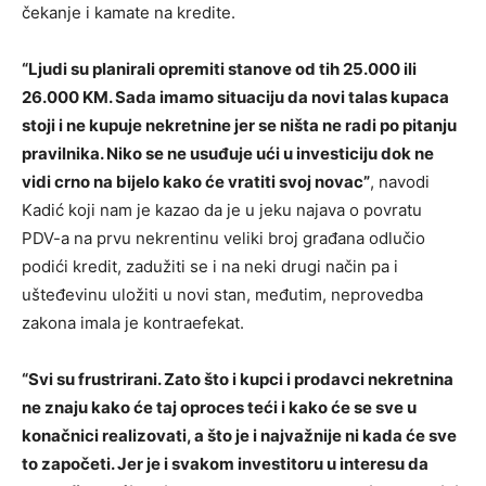
čekanje i kamate na kredite.
“Ljudi su planirali opremiti stanove od tih 25.000 ili
26.000 KM. Sada imamo situaciju da novi talas kupaca
stoji i ne kupuje nekretnine jer se ništa ne radi po pitanju
pravilnika. Niko se ne usuđuje ući u investiciju dok ne
vidi crno na bijelo kako će vratiti svoj novac”
, navodi
Kadić koji nam je kazao da je u jeku najava o povratu
PDV-a na prvu nekrentinu veliki broj građana odlučio
podići kredit, zadužiti se i na neki drugi način pa i
ušteđevinu uložiti u novi stan, međutim, neprovedba
zakona imala je kontraefekat.
“Svi su frustrirani. Zato što i kupci i prodavci nekretnina
ne znaju kako će taj oproces teći i kako će se sve u
konačnici realizovati, a što je i najvažnije ni kada će sve
to započeti. Jer je i svakom investitoru u interesu da