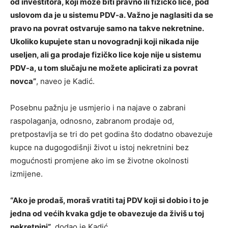
od investitora, koji može biti pravno ili fizičko lice, pod
uslovom da je u sistemu PDV-a. Važno je naglasiti da se
pravo na povrat ostvaruje samo na takve nekretnine.
Ukoliko kupujete stan u novogradnji koji nikada nije
useljen, ali ga prodaje fizičko lice koje nije u sistemu
PDV-a, u tom slučaju ne možete aplicirati za povrat
novca”
, naveo je Kadić.
Posebnu pažnju je usmjerio i na najave o zabrani
raspolaganja, odnosno, zabranom prodaje od,
pretpostavlja se tri do pet godina što dodatno obavezuje
kupce na dugogodišnji život u istoj nekretnini bez
mogućnosti promjene ako im se životne okolnosti
izmijene.
“Ako je prodaš, moraš vratiti taj PDV koji si dobio i to je
jedna od većih kvaka gdje te obavezuje da živiš u toj
nekretnini”
, dodao je Kadić.