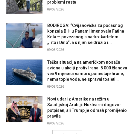
problemi rastu
09/08/2026
BODIROGA: “Cvijanovićka za počasnog
konzula BiH u Panami imenovala Fatiha
Kola — povezanog s narko-kartelom
„Tito i Dino“, a s njim se družio i...
09/08/2026
Teška situacija na američkom nosaču
aviona u akciji protiv Irana: 5 000 članova
već 9 mjeseci namoru,ponestaje hrane,
nema tople vode, neispravni toaleti…
09/08/2026
Novi udar iz Amerike na režim u
Saudijskoj Arabiji: Nuklearni dogovor
potpisan, ali Trump je odmah promijenio
pravila
09/08/2026