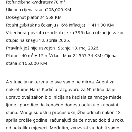
Refundibilna kvadratura
70 m²
Ukupna cijena stana
208,000 KM
Dosegnut plafon
24.558 KM
Realni gubitak na čekanju (~6% inflacija)
−1,411.90 KM
Vrijednost povrata erodirala je za
396
dana otkad je zakon
stupio na snagu 12. aprila 2025.
Pravilnik još nije usvojen · Stanje 13. maj 2026.
Plafoni: 40 m² + 15 m²/član · Max 24.557,74 KM · Cijena
stana ≤ 165.000 KM
A situacija na terenu je sve samo ne mirna. Agent za
nekretnine Haris Kadić u razgovoru za N1 ističe da je
upravo ovaj zakon bio inicijalna kapisla za mnoge mlade
ljude i porodice da konačno donesu odluku o kupovini
stana. Mnogi su ušli u proces uknjižbe odmah nakon 12.
aprila prošle godine, računajući da će novac dobiti u roku
od nekoliko mjeseci. Međutim, zauzvrat su dobili samo