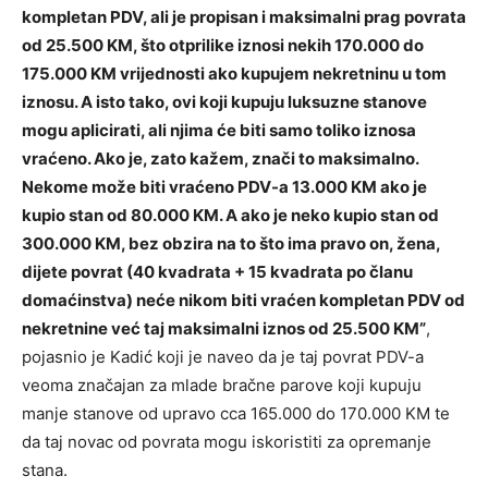
kompletan PDV, ali je propisan i maksimalni prag povrata
od 25.500 KM, što otprilike iznosi nekih 170.000 do
175.000 KM vrijednosti ako kupujem nekretninu u tom
iznosu. A isto tako, ovi koji kupuju luksuzne stanove
mogu aplicirati, ali njima će biti samo toliko iznosa
vraćeno. Ako je, zato kažem, znači to maksimalno.
Nekome može biti vraćeno PDV-a 13.000 KM ako je
kupio stan od 80.000 KM. A ako je neko kupio stan od
300.000 KM, bez obzira na to što ima pravo on, žena,
dijete povrat (40 kvadrata + 15 kvadrata po članu
domaćinstva) neće nikom biti vraćen kompletan PDV od
nekretnine već taj maksimalni iznos od 25.500 KM”
,
pojasnio je Kadić koji je naveo da je taj povrat PDV-a
veoma značajan za mlade bračne parove koji kupuju
manje stanove od upravo cca 165.000 do 170.000 KM te
da taj novac od povrata mogu iskoristiti za opremanje
stana.