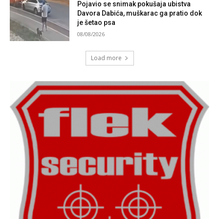
Pojavio se snimak pokušaja ubistva
Davora Dabića, muškarac ga pratio dok
je šetao psa
08/08/2026
Load more