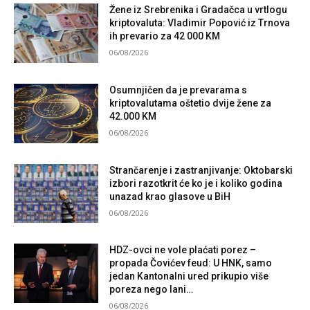
Žene iz Srebrenika i Gradačca u vrtlogu
kriptovaluta: Vladimir Popović iz Trnova
ih prevario za 42 000 KM
06/08/2026
Osumnjičen da je prevarama s
kriptovalutama oštetio dvije žene za
42.000 KM
06/08/2026
Strančarenje i zastranjivanje: Oktobarski
izbori razotkrit će ko je i koliko godina
unazad krao glasove u BiH
06/08/2026
HDZ-ovci ne vole plaćati porez –
propada Čovićev feud: U HNK, samo
jedan Kantonalni ured prikupio više
poreza nego lani…
06/08/2026