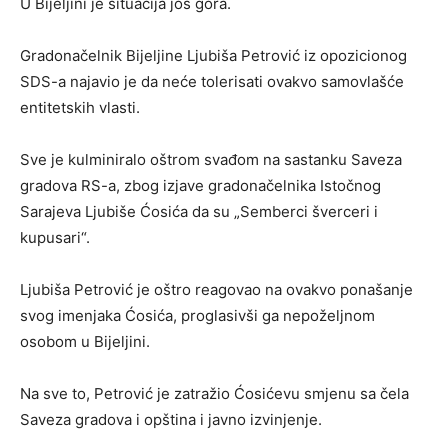
U Bijeljini je situacija još gora.
Gradonačelnik Bijeljine Ljubiša Petrović iz opozicionog
SDS-a najavio je da neće tolerisati ovakvo samovlašće
entitetskih vlasti.
Sve je kulminiralo oštrom svađom na sastanku Saveza
gradova RS-a, zbog izjave gradonačelnika Istočnog
Sarajeva Ljubiše Ćosića da su „Semberci šverceri i
kupusari“.
Ljubiša Petrović je oštro reagovao na ovakvo ponašanje
svog imenjaka Ćosića, proglasivši ga nepoželjnom
osobom u Bijeljini.
Na sve to, Petrović je zatražio Ćosićevu smjenu sa čela
Saveza gradova i opština i javno izvinjenje.