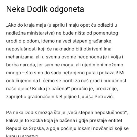
Neka Dodik odgoneta
„Ako do kraja maja (u aprilu i maju opet ću odlaziti u
nadležna ministarstva) ne bude ništa od pomenutog
urodilo plodom, idemo na veći stepen građanske
neposlušnosti koji će naknadno biti otkriven! Ima
mehanizama, ali u svemu ovome neophodna je i volja i
borba naroda, jer sam ne mogu, ali ujedinjeni možemo
mnogo – što smo do sada nebrojeno puta i pokazali! Mi
odlučujemo da li ćemo se boriti za naš grad i budućnost
naše djece! Kocka je bačena!“ poručio je, preciznije,
zaprijetio gradonačelnik Bijeljine Ljubiša Petrović.
Pa neka Dodik mozga šta je „veći stepen neposlušnosti“,
kakva je to kocka koja je bačena i gdje prestaje entitet
Republika Srpska, a gdje počinju lokalni novčanici koji se
kunu u srpstvo.