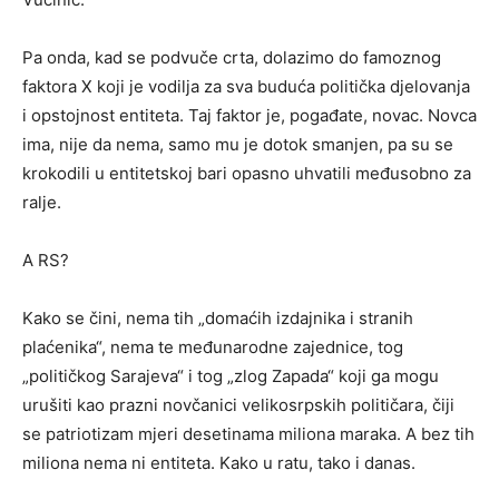
Pa onda, kad se podvuče crta, dolazimo do famoznog
faktora X koji je vodilja za sva buduća politička djelovanja
i opstojnost entiteta. Taj faktor je, pogađate, novac. Novca
ima, nije da nema, samo mu je dotok smanjen, pa su se
krokodili u entitetskoj bari opasno uhvatili međusobno za
ralje.
A RS?
Kako se čini, nema tih „domaćih izdajnika i stranih
plaćenika“, nema te međunarodne zajednice, tog
„političkog Sarajeva“ i tog „zlog Zapada“ koji ga mogu
urušiti kao prazni novčanici velikosrpskih političara, čiji
se patriotizam mjeri desetinama miliona maraka. A bez tih
miliona nema ni entiteta. Kako u ratu, tako i danas.