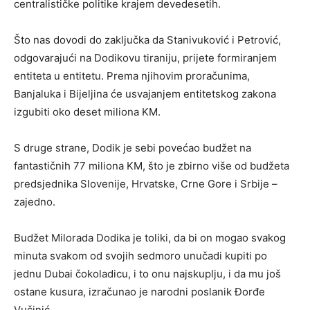
centralističke politike krajem devedesetih.
Što nas dovodi do zaključka da Stanivuković i Petrović,
odgovarajući na Dodikovu tiraniju, prijete formiranjem
entiteta u entitetu. Prema njihovim proračunima,
Banjaluka i Bijeljina će usvajanjem entitetskog zakona
izgubiti oko deset miliona KM.
S druge strane, Dodik je sebi povećao budžet na
fantastičnih 77 miliona KM, što je zbirno više od budžeta
predsjednika Slovenije, Hrvatske, Crne Gore i Srbije –
zajedno.
Budžet Milorada Dodika je toliki, da bi on mogao svakog
minuta svakom od svojih sedmoro unučadi kupiti po
jednu Dubai čokoladicu, i to onu najskuplju, i da mu još
ostane kusura, izračunao je narodni poslanik Đorđe
Vučinić.