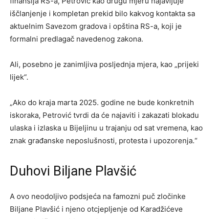
finansija RS-a, Petrović kao drugu mjeru najavljuje
iščlanjenje i kompletan prekid bilo kakvog kontakta sa
aktuelnim Savezom gradova i opština RS-a, koji je
formalni predlagač navedenog zakona.
Ali, posebno je zanimljiva posljednja mjera, kao „prijeki
lijek“.
„Ako do kraja marta 2025. godine ne bude konkretnih
iskoraka, Petrović tvrdi da će najaviti i zakazati blokadu
ulaska i izlaska u Bijeljinu u trajanju od sat vremena, kao
znak građanske neposlušnosti, protesta i upozorenja.“
Duhovi Biljane Plavšić
A ovo neodoljivo podsjeća na famozni puč zločinke
Biljane Plavšić i njeno otcjepljenje od Karadžićeve