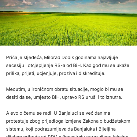
Priča je sljedeća, Milorad Dodik godinama najavljuje
secesiju i otcjepljenje RS-a od BiH. Kad god mu se ukaže
prilika, prijeti, ucjenjuje, proziva i diskredituje.
Međutim, u ironičnom obratu situacije, moglo bi mu se
desiti da se, umjesto BiH, upravo RS uruši i to iznutra.
A evo o čemu se radi. U Banjaluci se već danima
protestuje zbog prijedloga izmjene Zakona o budžetskom
sistemu, koji podrazumijeva da Banjaluka i Bijeljina
dijelom prihoda od PDV-a finansiraju nerazvijene lokalne