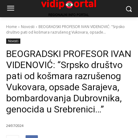
Home
Novosti
BEOGRADSKI PROFESOR IVAN VIDENOVIĆ: "Srpsko
društvo pati od košmara razrušenog Vukovara, opsade...
Novosti
BEOGRADSKI PROFESOR IVAN
VIDENOVIĆ: “Srpsko društvo
pati od košmara razrušenog
Vukovara, opsade Sarajeva,
bombardovanja Dubrovnika,
genocida u Srebrenici…”
24/07/2024