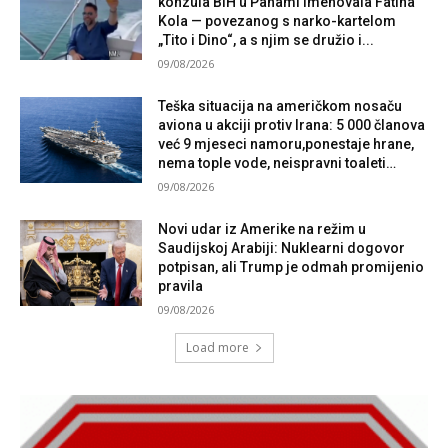
konzula BiH u Panami imenovala Fatiha
Kola — povezanog s narko-kartelom
„Tito i Dino“, a s njim se družio i...
09/08/2026
Teška situacija na američkom nosaču
aviona u akciji protiv Irana: 5 000 članova
već 9 mjeseci namoru,ponestaje hrane,
nema tople vode, neispravni toaleti…
09/08/2026
Novi udar iz Amerike na režim u
Saudijskoj Arabiji: Nuklearni dogovor
potpisan, ali Trump je odmah promijenio
pravila
09/08/2026
Load more