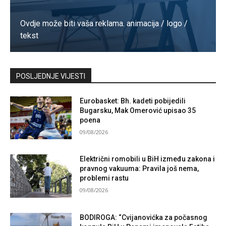
Ovdje može biti vaša reklama. animacija / logo /
tekst
Kontaktirajte nas
POSLJEDNJE VIJESTI
Eurobasket: Bh. kadeti pobijedili
Bugarsku, Mak Omerović upisao 35
poena
09/08/2026
Električni romobili u BiH između zakona i
pravnog vakuuma: Pravila još nema,
problemi rastu
09/08/2026
BODIROGA: “Cvijanovićka za počasnog