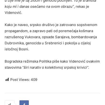
u čije ime je taj zločin i genocid počinjen. To je sramota
koju mi i danas osećamo na svom obrazu”
, rekao je
Videnović.
Kako je naveo, srpsko društvo je zatrovano sopstvenom
propagandom, a zapravo pati od poremećaja košmara
razrušenog Vukovara, opsade Sarajeva, bombardovanja
Dubrovnika, genocida u Srebrenici i pokolja u cijeloj
istočnoj Bosni.
Bogradska režimska Politika piše kako Videnović ovakvim
stavovima
“širi narativ o kolektivnoj srpskoj krivici”.
Post Views:
409