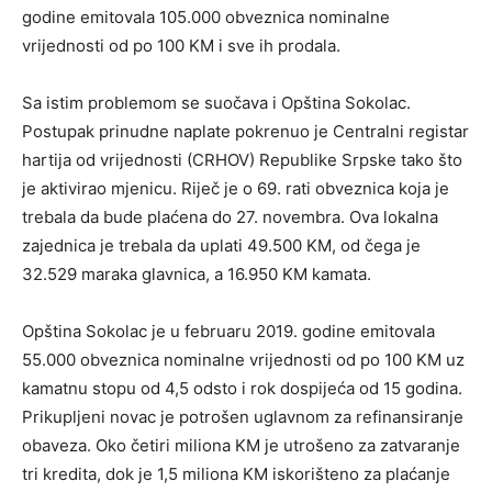
godine emitovala 105.000 obveznica nominalne
vrijednosti od po 100 KM i sve ih prodala.
Sa istim problemom se suočava i Opština Sokolac.
Postupak prinudne naplate pokrenuo je Centralni registar
hartija od vrijednosti (CRHOV) Republike Srpske tako što
je aktivirao mjenicu. Riječ je o 69. rati obveznica koja je
trebala da bude plaćena do 27. novembra. Ova lokalna
zajednica je trebala da uplati 49.500 KM, od čega je
32.529 maraka glavnica, a 16.950 KM kamata.
Opština Sokolac je u februaru 2019. godine emitovala
55.000 obveznica nominalne vrijednosti od po 100 KM uz
kamatnu stopu od 4,5 odsto i rok dospijeća od 15 godina.
Prikupljeni novac je potrošen uglavnom za refinansiranje
obaveza. Oko četiri miliona KM je utrošeno za zatvaranje
tri kredita, dok je 1,5 miliona KM iskorišteno za plaćanje