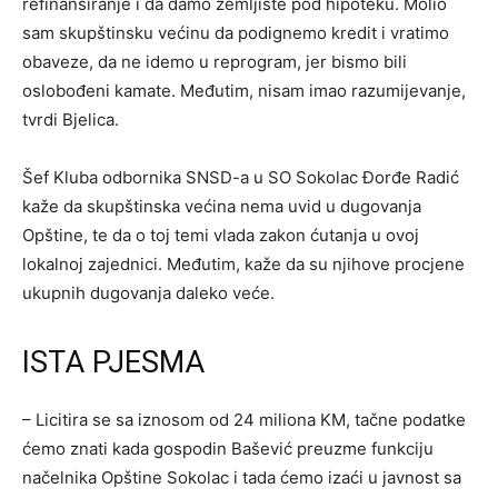
refinansiranje i da damo zemljište pod hipoteku. Molio
sam skupštinsku većinu da podignemo kredit i vratimo
obaveze, da ne idemo u reprogram, jer bismo bili
oslobođeni kamate. Međutim, nisam imao razumijevanje,
tvrdi Bjelica.
Šef Kluba odbornika SNSD-a u SO Sokolac Đorđe Radić
kaže da skupštinska većina nema uvid u dugovanja
Opštine, te da o toj temi vlada zakon ćutanja u ovoj
lokalnoj zajednici. Međutim, kaže da su njihove procjene
ukupnih dugovanja daleko veće.
ISTA PJESMA
– Licitira se sa iznosom od 24 miliona KM, tačne podatke
ćemo znati kada gospodin Bašević preuzme funkciju
načelnika Opštine Sokolac i tada ćemo izaći u javnost sa