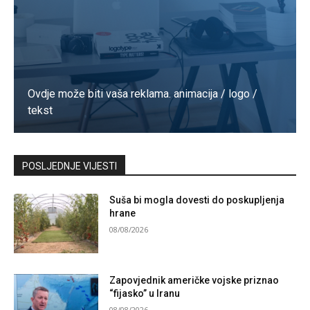
Ovdje može biti vaša reklama. animacija / logo /
tekst
Kontaktirajte nas
POSLJEDNJE VIJESTI
Suša bi mogla dovesti do poskupljenja
hrane
08/08/2026
Zapovjednik američke vojske priznao
“fijasko” u Iranu
08/08/2026