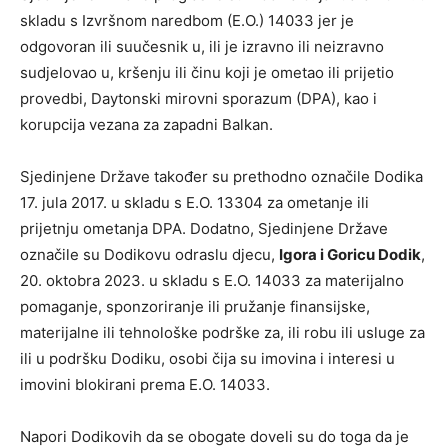
skladu s Izvršnom naredbom (E.O.) 14033 jer je
odgovoran ili suučesnik u, ili je izravno ili neizravno
sudjelovao u, kršenju ili činu koji je ometao ili prijetio
provedbi, Daytonski mirovni sporazum (DPA), kao i
korupcija vezana za zapadni Balkan.
Sjedinjene Države također su prethodno označile Dodika
17. jula 2017. u skladu s E.O. 13304 za ometanje ili
prijetnju ometanja DPA. Dodatno, Sjedinjene Države
označile su Dodikovu odraslu djecu,
Igora i Goricu Dodik
,
20. oktobra 2023. u skladu s E.O. 14033 za materijalno
pomaganje, sponzoriranje ili pružanje finansijske,
materijalne ili tehnološke podrške za, ili robu ili usluge za
ili u podršku Dodiku, osobi čija su imovina i interesi u
imovini blokirani prema E.O. 14033.
Napori Dodikovih da se obogate doveli su do toga da je