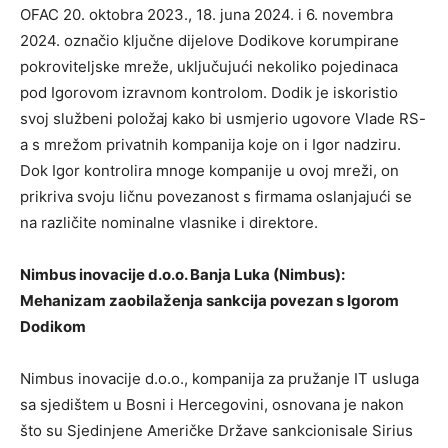
OFAC 20. oktobra 2023., 18. juna 2024. i 6. novembra
2024. označio ključne dijelove Dodikove korumpirane
pokroviteljske mreže, uključujući nekoliko pojedinaca
pod Igorovom izravnom kontrolom. Dodik je iskoristio
svoj službeni položaj kako bi usmjerio ugovore Vlade RS-
a s mrežom privatnih kompanija koje on i Igor nadziru.
Dok Igor kontrolira mnoge kompanije u ovoj mreži, on
prikriva svoju ličnu povezanost s firmama oslanjajući se
na različite nominalne vlasnike i direktore.
Nimbus inovacije d.o.o. Banja Luka (Nimbus):
Mehanizam zaobilaženja sankcija povezan s Igorom
Dodikom
Nimbus inovacije d.o.o., kompanija za pružanje IT usluga
sa sjedištem u Bosni i Hercegovini, osnovana je nakon
što su Sjedinjene Američke Države sankcionisale Sirius