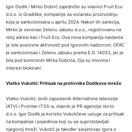
Igor Dodik i Mirko Dobrić zajednički su vlasnici Fruit Eco
d.o.o. iz Gradiške, kompanije za voćarsku proizvodnju
koja je sankcionisana u aprilu 2024. Nakon tih sankcija,
Mirko je osnovao Zelenu Jabuku d.o.o., registrovanu na
istoj adresi kao i Fruit Eco. Ova nova kompanija nastavila
je iste poslovne aktivnosti pod Igorovim nadzorom. OFAC
je sankcionisao i Zelenu Jabuku prema E.O. 14033, jer je
bila pod kontrolom Mirka Dobrića, čija su imovina i
interesi blokirani.
Vlatko Vukotić: Pritisak na protivnike Dodikove mreže
Vlatko Vukotić, bivši zaposlenik Alternativne televizije
(ATV) i Prointer ITSS-a, vlasnik je PR agencije Vorto
d.o.o. Igor Dodik je koristio Vukotićeve usluge za pritisak
na kompanije i pojedince koji su se suprotstavljali
njegovoj mreži. Vukotić je također savjetovao Igora o