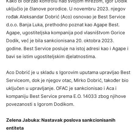
Kako bi održao kontrolu nad svojom mrežom, Igor Dodik
uključio je članove porodice. U novembru 2023. njegov
rođak Aleksandar Dobrić (Aco) osnovao je Best Service
d.o.o. Banja Luka, prethodno poznat kao Agape Best.
Agape, ugostiteljska kompanija pod vlasništvom Gorice
Dodik, već je bila sankcionisana 20. oktobra 2023.
godine. Best Service posluje na istoj adresi kao i Agape i
bavi se istim ugostiteljskim djelatnostima.
Aco Dobrić je u skladu s Igorovim uputama upravljao Best
Serviceom, dok je njegov otac, Mirko Dobrić, također bio
uključen u upravljanje. OFAC je sankcionisao i Aca i
kompaniju Best Service prema E.O. 14033 zbog njihove
povezanosti s Igorom Dodikom.
Zelena Jabuka: Nastavak poslova sankcionisanih
entiteta