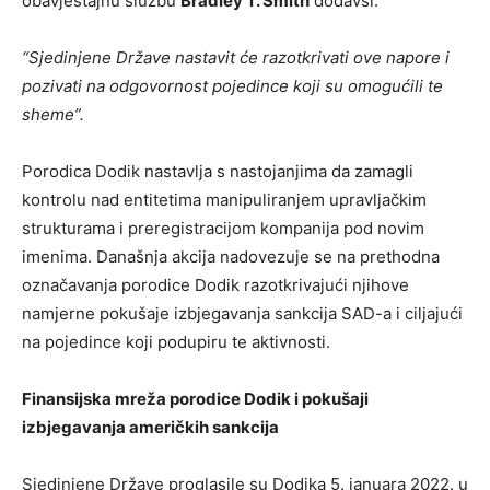
obavještajnu službu
Bradley T. Smith
dodavši:
“Sjedinjene Države nastavit će razotkrivati ​​ove napore i
pozivati ​​na odgovornost pojedince koji su omogućili te
sheme”.
Porodica Dodik nastavlja s nastojanjima da zamagli
kontrolu nad entitetima manipuliranjem upravljačkim
strukturama i preregistracijom kompanija pod novim
imenima. Današnja akcija nadovezuje se na prethodna
označavanja porodice Dodik razotkrivajući njihove
namjerne pokušaje izbjegavanja sankcija SAD-a i ciljajući
na pojedince koji podupiru te aktivnosti.
Finansijska mreža porodice Dodik i pokušaji
izbjegavanja američkih sankcija
Sjedinjene Države proglasile su Dodika 5. januara 2022. u