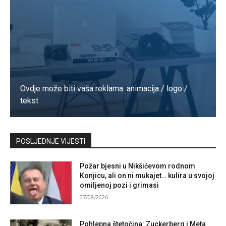
Ovdje može biti vaša reklama. animacija / logo /
tekst
Kontaktirajte nas
POSLJEDNJE VIJESTI
Požar bjesni u Nikšićevom rodnom
Konjicu, ali on ni mukajet… kulira u svojoj
omiljenoj pozi i grimasi
07/08/2026
Pohlepna štetočina: Zuckerberg i Meta