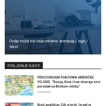
Ovdje može biti vaša reklama. animacija / logo /
tekst
Kontaktirajte nas
POSLJEDNJE VIJESTI
PENZIONISANI PUKOVNIK AMERIČKE
VOJSKE: “Rusija, Kina i Iran stvaraju novi
poredak na Bliskom istoku”
05/08/2026
Bivši analitičar CIA-e tvrdi: Izrael je