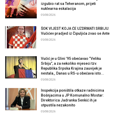
izgubio rat sa Teheranom, prijeti
nuklearna eskalacija
05/08/2026
ŠOK VIJEST KOJA ĆE UZDRMATI SRBIJU:
Vučićev pradjed iz Čipuljića zvao se Ante
05/08/2026
Vučić je u Glini ’95 obećavao “Veliku
Srbiju”, a za nekoliko mjeseci tzv.
Republika Srpska Krajina zauvijek je
nestala_ Danas u RS-u obećava isto...
05/08/2026
Inspekcija poništila otkaze radnicima
Bošnjacima u JP Komunalno Mostar:
Direktorica Jadranka Senkić ih je
otpustila nezakonito
05/08/2026