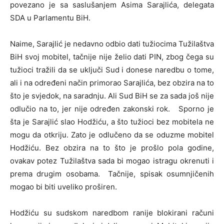
povezano je sa saslušanjem Asima Sarajlića, delegata
SDA u Parlamentu BiH.
Naime, Sarajlić je nedavno odbio dati tužiocima Tužilaštva
BiH svoj mobitel, tačnije nije želio dati PIN, zbog čega su
tužioci tražili da se uključi Sud i donese naredbu o tome,
ali i na određeni način primorao Sarajlića, bez obzira na to
što je svjedok, na saradnju. Ali Sud BiH se za sada još nije
odlučio na to, jer nije određen zakonski rok. Sporno je
šta je Sarajlić slao Hodžiću, a što tužioci bez mobitela ne
mogu da otkriju. Zato je odlučeno da se oduzme mobitel
Hodžiću. Bez obzira na to što je prošlo pola godine,
ovakav potez Tužilaštva sada bi mogao istragu okrenuti i
prema drugim osobama. Tačnije, spisak osumnjičenih
mogao bi biti uveliko proširen.
Hodžiću su sudskom naredbom ranije blokirani računi