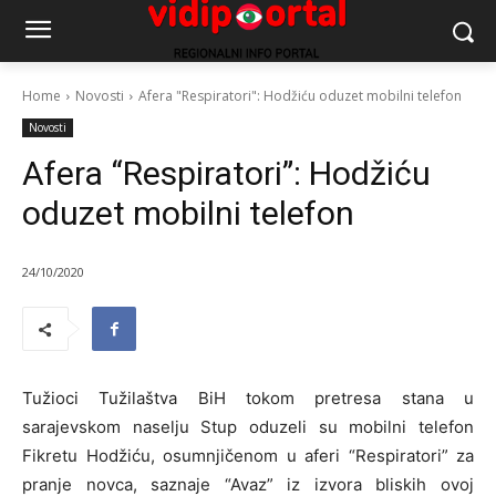
Home
Novosti
Afera "Respiratori": Hodžiću oduzet mobilni telefon
Novosti
Afera “Respiratori”: Hodžiću
oduzet mobilni telefon
24/10/2020
Tužioci Tužilaštva BiH tokom pretresa stana u
sarajevskom naselju Stup oduzeli su mobilni telefon
Fikretu Hodžiću, osumnjičenom u aferi “Respiratori” za
pranje novca, saznaje “Avaz” iz izvora bliskih ovoj