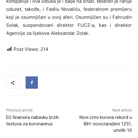
kompanije i ova odluka je i dalje na snazi. Mobitel je ranije
oduzet, takođe, i Fadilu Novaliću, federalnom premijeru
koji je osumnjičen u ovoj aferi. Osumnjičen su i Fahrudin
Solak, suspendovani direktor FUCZ-a, kao i direktor
Agencije za lijekove Aleksandar Zolak.
Post Views:
214
Previous article
Next article
EU finansira nabavku brzih
Novi crmi korona rekord u
testova za koronavirus
BiH: novozaraženi 1251,
umrlih 10