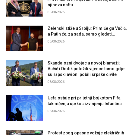
njihovu naftu
06/08/2026
Zelenski stiže u Srbiju: Primiće ga Vučić,
a Putin će, za sada, samo gledati…
06/08/2026
Skandalozni dvojac u novoj blamaži:
Vučić i Dodik položili vijence tamo gdje
su srpski avioni pobili srpske civile
06/08/2026
Uefa ostaje pri prijetnji bojkotom Fifa
takmičenja uprkos izvinjenju Infantina
06/08/2026
Protest zbog opasne vožnje električnih