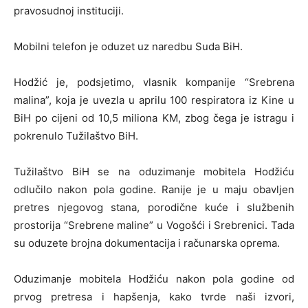
pravosudnoj instituciji.
Mobilni telefon je oduzet uz naredbu Suda BiH.
Hodžić je, podsjetimo, vlasnik kompanije “Srebrena
malina”, koja je uvezla u aprilu 100 respiratora iz Kine u
BiH po cijeni od 10,5 miliona KM, zbog čega je istragu i
pokrenulo Tužilaštvo BiH.
Tužilaštvo BiH se na oduzimanje mobitela Hodžiću
odlučilo nakon pola godine. Ranije je u maju obavljen
pretres njegovog stana, porodične kuće i službenih
prostorija “Srebrene maline” u Vogošći i Srebrenici. Tada
su oduzete brojna dokumentacija i računarska oprema.
Oduzimanje mobitela Hodžiću nakon pola godine od
prvog pretresa i hapšenja, kako tvrde naši izvori,