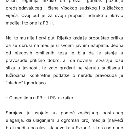
Milan Tegeltija nikako da prežali gubitak pozticije
predsjedavajućeg i člana Visokog sudskog i tužilačkog
vijeća. Ovaj put je za svoju propast indirektno okrivio
medije. I to one iz FBiH.
No, to mu nije i prvi put. Rijetko kada je propuštao priliku
da se obruši na medije u svojim javnim istupima. Jedna
od njegovih omiljenih teza je bila da je stanje u
pravosuđu prilično dobro, ali da novinari stvaraju lošu
sliku u javnosti, te zato građani ne vjeruju sudijama i
tužiocima. Konkretne podatke o neradu pravosuđa je
“hladno” ignoriosao.
– O medijima u FBiH i RS-ukratko
Sarajevo je uspjelo, uz pomoć značajnog inostranog
ulaganja, da ulaganjem u ogroman broj medija (najveći
broj medija po glavi stanovnika u Evropi), skoro potpuno