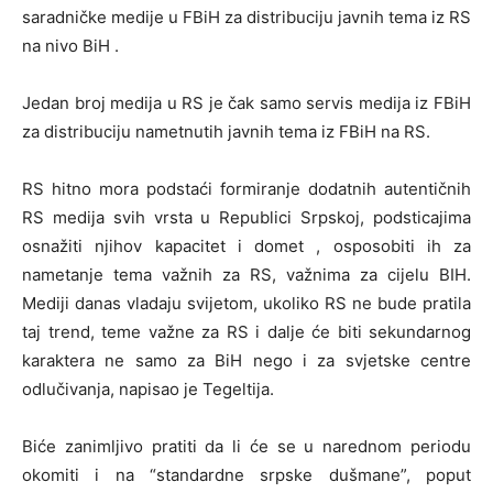
saradničke medije u FBiH za distribuciju javnih tema iz RS
na nivo BiH .
Jedan broj medija u RS je čak samo servis medija iz FBiH
za distribuciju nametnutih javnih tema iz FBiH na RS.
RS hitno mora podstaći formiranje dodatnih autentičnih
RS medija svih vrsta u Republici Srpskoj, podsticajima
osnažiti njihov kapacitet i domet , osposobiti ih za
nametanje tema važnih za RS, važnima za cijelu BIH.
Mediji danas vladaju svijetom, ukoliko RS ne bude pratila
taj trend, teme važne za RS i dalje će biti sekundarnog
karaktera ne samo za BiH nego i za svjetske centre
odlučivanja, napisao je Tegeltija.
Biće zanimljivo pratiti da li će se u narednom periodu
okomiti i na “standardne srpske dušmane”, poput