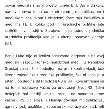
osvoji medijski i javni prostor cijele BiH. Javni diskurs,
narativ i javne teme se (kreiranjem , multiplikacijom i
medijskom analitikom i obradom) formiraju isključivo u
medijima FBiH. Koliko god im uredničke politike bile
različite, svi mediji u Sarajevu imaju jednu zajedničku
uredničku profilaciju kad je u pitanju osnovno viđenje
BiH.
Banja Luka nije ni izbliza adekvatno odgovorila na ovaj
medijski izazov. Iaonako malobrojni mediji u Republici
Srpskoj su snažno podjeljeni na pro i kontra vlasti, bez
ijedne zajedničke uredničke profilacije, čak ni kada je u
pitanju pogled na BiH i položaj RS u BiH. Koncentrisani su
na teme isključivo važne za unutrašnji život RS .Takvi
dekapicitirani mediji nisu u stanju da nametnu teme
važne u RS, u cijeloj BiH. Nemaju dovoljnu multiplikaciju ,
agresivnost, analitiku , reportersko-istraživački rad, niti