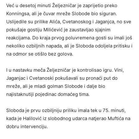
Već u desetoj minuti Željezničar je zaprijetio preko
Konningsa, ali je čuvar mreže Slobode bio siguran.
Uslijedile su prilike Alića, Cvetanoskog i Jaganjca, no sve
pokušaje gostiju Milićević je zaustavljao sjajnim
reakcijama. Do kraja prvog poluvremena gosti su imali još
nekoliko ozbiljnih napada, ali je Sloboda odoljela pritisku i
na odmor se otišlo bez golova.
I u nastavku meča Željezničar je kontrolisao igru. Vini,
Jaganjac i Cvetanoski pokušavali su pronaći put do
mreže, ali je mladi golman Slobode i dalje bio
najistaknutiji pojedinac domaćeg tima.
Sloboda je prvu ozbiljniju priliku imala tek u 75. minuti,
kada je Halilović iz slobodnog udarca natjerao Muftića na
dobru intervenciju.