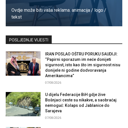
Ovdje može biti vaša reklama. animacija / logo /
tekst
Kontaktirajte nas
POSLJEDNJE VIJESTI
IRAN POSLAO OŠTRU PORUKU SAUDIJI:
“Papirni sporazum im neće donijeti
sigurnost, isto kao što im sigurnost nisu
donijele ni godine dodvoravanja
Amerikancima”
07/08/2026
U dijelu Federacije BiH gdje žive
Bošnjaci ceste su nikakve, a saobraćaj
nemoguć: Kolaps od Jablanice do
Sarajeva
07/08/2026