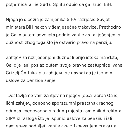
potjernica, ali je Sud u Splitu odbio da ga izruči BiH.
Njega je s pozicije zamjenika SIPA razrješio Savjet
ministara BiH nakon višemjesečne trakavice. Prethodno
je Galić putem advokata podnio zahtjev s razješenjem s
dužnosti zbog toga što je ostvario pravo na penziju.
Zahtjev za razrješenjem dužnosti prije isteka mandata,
Galić je lani poslao putem svoje pravne zastupnice Ivane
Grizelj Ćorluka, a u zahtjevu se navodi da je ispunio
uslove za penzionisanje.
“Dostavljamo vam zahtjev na njegov (op.a. Zoran Galić)
lični zahtjev, odnosno sporazumni prestanak radnog
odnosa imenovanog s radnog mjesta zamjenik direktora
SIPA iz razloga što je ispunio uslove za penziju i isti
namjerava podnijeti zahtjev za priznavanjem prava na