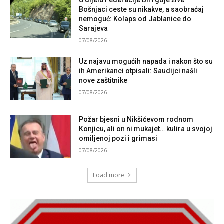
U dijelu Federacije BiH gdje žive
Bošnjaci ceste su nikakve, a saobraćaj
nemoguć: Kolaps od Jablanice do
Sarajeva
07/08/2026
Uz najavu mogućih napada i nakon što su
ih Amerikanci otpisali: Saudijci našli
nove zaštitnike
07/08/2026
Požar bjesni u Nikšićevom rodnom
Konjicu, ali on ni mukajet… kulira u svojoj
omiljenoj pozi i grimasi
07/08/2026
Load more