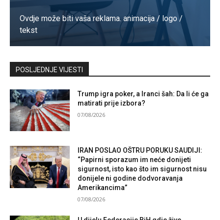
Ovdje može biti vaša reklama. animacija / logo /
tekst
Kontaktirajte nas
POSLJEDNJE VIJESTI
Trump igra poker, a Iranci šah: Da li će ga
matirati prije izbora?
07/08/2026
IRAN POSLAO OŠTRU PORUKU SAUDIJI:
“Papirni sporazum im neće donijeti
sigurnost, isto kao što im sigurnost nisu
donijele ni godine dodvoravanja
Amerikancima”
07/08/2026