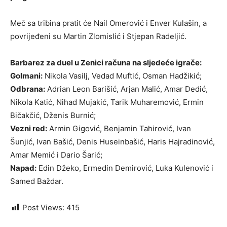
Meč sa tribina pratit će Nail Omerović i Enver Kulašin, a
povrijeđeni su Martin Zlomislić i Stjepan Radeljić.
Barbarez za duel u Zenici računa na sljedeće igrače:
Golmani:
Nikola Vasilj, Vedad Muftić, Osman Hadžikić;
Odbrana:
Adrian Leon Barišić, Arjan Malić, Amar Dedić,
Nikola Katić, Nihad Mujakić, Tarik Muharemović, Ermin
Bičakčić, Dženis Burnić;
Vezni red:
Armin Gigović, Benjamin Tahirović, Ivan
Šunjić, Ivan Bašić, Denis Huseinbašić, Haris Hajradinović,
Amar Memić i Dario Šarić;
Napad:
Edin Džeko, Ermedin Demirović, Luka Kulenović i
Samed Baždar.
Post Views:
415