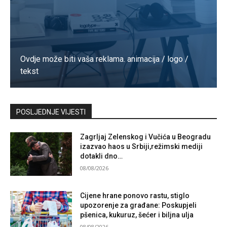
Ovdje može biti vaša reklama. animacija / logo /
tekst
Kontaktirajte nas
POSLJEDNJE VIJESTI
Zagrljaj Zelenskog i Vučića u Beogradu
izazvao haos u Srbiji,režimski mediji
dotakli dno…
08/08/2026
Cijene hrane ponovo rastu, stiglo
upozorenje za građane: Poskupjeli
pšenica, kukuruz, šećer i biljna ulja
08/08/2026