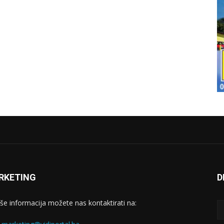
RKETING
D
iše informacija možete nas kontaktirati na: