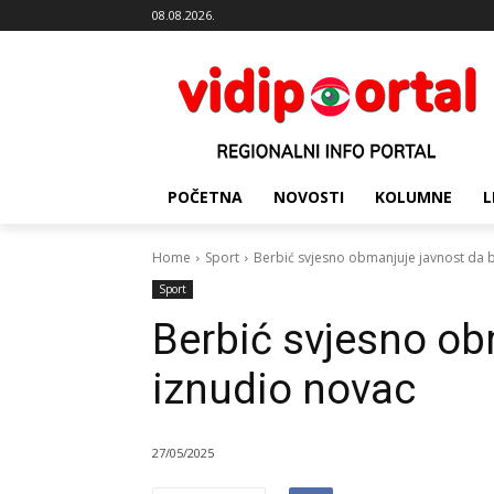
08.08.2026.
POČETNA
NOVOSTI
KOLUMNE
L
Home
Sport
Berbić svjesno obmanjuje javnost da b
Sport
Berbić svjesno ob
iznudio novac
27/05/2025