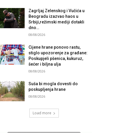
Zagrljaj Zelenskog i Vučića u
Beogradu izazvao haos u
Srbiji,režimski mediji dotakli
dno…
08/08/2026
Cijene hrane ponovo rastu,
stiglo upozorenje za građane:
Poskupjeli pšenica, kukuruz,
šećer i biljna ulja
08/08/2026
Suša bi mogla dovesti do
poskupljenja hrane
08/08/2026
Load more