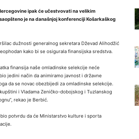
ercegovine ipak će učestvovati na velikim
aopšteno je na današnjoj konferenciji Košarkaškog
ršilac dužnosti generalnog sekretara Dževad Alihodžić
 neophodan kako bi se osigurala finansijska sredstva.
atka finansija naše omladinske selekcije neće
 bio jedini način da animiramo javnost i državne
oga da se novac obezbijedi za omladinske selekcije.
 Skupštini i Vladama Zeničko-dobojskog i Tuzlanskog
gnu“, rekao je Berbić.
obio potvrdu da će Ministarstvo kulture i sporta
acije.