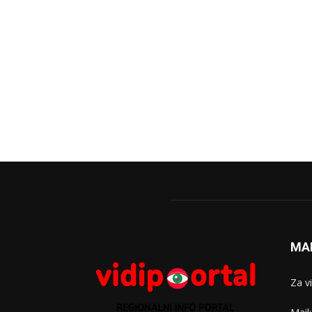
MA
Za v