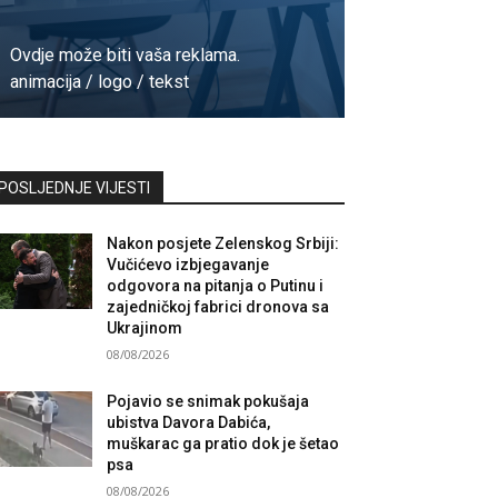
Ovdje može biti vaša reklama.
animacija / logo / tekst
Kontaktirajte nas
POSLJEDNJE VIJESTI
Nakon posjete Zelenskog Srbiji:
Vučićevo izbjegavanje
odgovora na pitanja o Putinu i
zajedničkoj fabrici dronova sa
Ukrajinom
08/08/2026
Pojavio se snimak pokušaja
ubistva Davora Dabića,
muškarac ga pratio dok je šetao
psa
08/08/2026