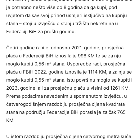
je potrebno nešto više od 8 godina da ga kupi, pod
uvjetom da sav svoj prihod usmjeri isključivo na kupnju
stana – stoji u izvješću o stanju tržišta nekretnina u
Federaciji BiH za prošlu godinu.
Četiri godine ranije, odnosno 2021. godine, prosječna
plaća u Federaciji BiH iznosila je 996 KM te se za nju
moglo kupiti 0,56 m² stana. Usporedbe radi, prosječna
plaća u FBiH 2022. godine iznosila je 1114 KM, a za nju se
moglo kupiti 0,55 m² stana. Istu površinu moglo se kupiti i
2023. godine, ali za prosječnu plaću u visini od 1261 KM.
Prema podacima navedenim u spomenutom izvješću, u
četverogodišnjem razdoblju prosječna cijena kvadrata
stana na području Federacije BiH porasla je za čak 765
KM.
U istom razdoblju prosječna cijena četvornog metra kuće