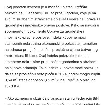
Ovaj podatak iznesen je u izvješću o stanju tržišta
nekretnina u Federaciji BiH za prošlu godinu, koje je na
svojim službenim stranicama objavila Federalna uprava za
geodetske i imovinsko-pravne poslove. Kako se navodi u
spomenutom dokumentu Uprave za geodetske i
imovinsko-pravne poslove, indeks kupovne moći
stambenih nekretnina ekonomski je pokazatelj temeljen
na odnosu prosječne plaće i prosječne cijene četvornog
metra stana ili kuće. Ovaj indeks pokazuje koliko su
stambene nekretnine pristupačne građanima s obzirom
na njihova primanja. Tako indeks kupovne moći pokazuje
da se za prosječnu neto plaću u 2024. godini moglo kupiti
0,54 m² stana odnosno 1,69 m² kuće. Riječ je o plaći od
1373 KM.
– Ako uzmemo u obzir da prosječan stan u Federaciji BiH
ima 55 m², osobi s prosječnom plaćom u 2024. godini bilo