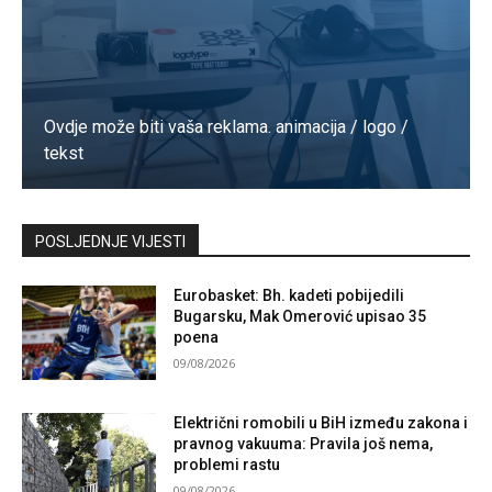
Ovdje može biti vaša reklama. animacija / logo /
tekst
Kontaktirajte nas
POSLJEDNJE VIJESTI
Eurobasket: Bh. kadeti pobijedili
Bugarsku, Mak Omerović upisao 35
poena
09/08/2026
Električni romobili u BiH između zakona i
pravnog vakuuma: Pravila još nema,
problemi rastu
09/08/2026