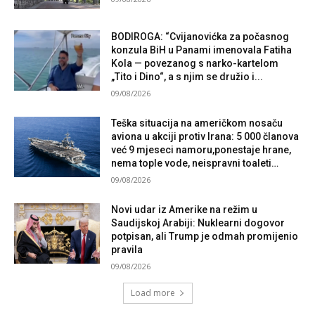
BODIROGA: “Cvijanovićka za počasnog
konzula BiH u Panami imenovala Fatiha
Kola — povezanog s narko-kartelom
„Tito i Dino“, a s njim se družio i...
09/08/2026
Teška situacija na američkom nosaču
aviona u akciji protiv Irana: 5 000 članova
već 9 mjeseci namoru,ponestaje hrane,
nema tople vode, neispravni toaleti…
09/08/2026
Novi udar iz Amerike na režim u
Saudijskoj Arabiji: Nuklearni dogovor
potpisan, ali Trump je odmah promijenio
pravila
09/08/2026
Load more