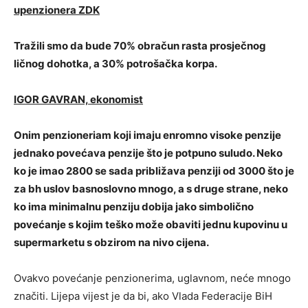
upenzionera ZDK
Tražili smo da bude 70% obračun rasta prosječnog
ličnog dohotka, a 30% potrošačka korpa.
IGOR GAVRAN, ekonomist
Onim penzioneriam koji imaju enromno visoke penzije
jednako povećava penzije što je potpuno suludo. Neko
ko je imao 2800 se sada približava penziji od 3000 što je
za bh uslov basnoslovno mnogo, a s druge strane, neko
ko ima minimalnu penziju dobija jako simbolično
povećanje s kojim teško može obaviti jednu kupovinu u
supermarketu s obzirom na nivo cijena.
Ovakvo povećanje penzionerima, uglavnom, neće mnogo
značiti. Lijepa vijest je da bi, аko Vlada Federacije BiH