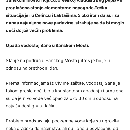
Sanskom Mostu i Ključu. U Velikoj Kladuši zbog poplava
proglašeno stanje elementarne nepogode.Teška
situacija je i u Čelincu i Laktašima. S obzirom da su i za
danas najavljene nove padavine, strahuje se da bi moglo
doći do još većih problema.
Opada vodostaj Sane u Sanskom Mostu
Stanje na području Sanskog Mosta jutros je bolje u
odnosu na prethodni dan.
Prema informacijama iz Civilne zaštite, vodostaj Sane je
tokom prošle noći bio u konstantnom opadanju i procjene
su da je nivo vode već opao za oko 30 cm u odnosu na
najvišu dostignutu tačku.
Problem predstavljaju podzemne vode koje su ugrozile
neka gradska domaćinstva, ali su i one u povlačenju od