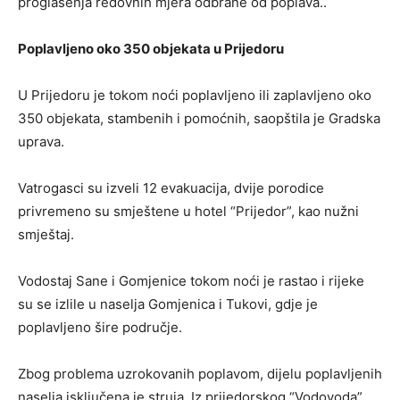
proglašenja redovnih mjera odbrane od poplava..
Poplavljeno oko 350 objekata u Prijedoru
U Prijedoru je tokom noći poplavljeno ili zaplavljeno oko
350 objekata, stambenih i pomoćnih, saopštila je Gradska
uprava.
Vatrogasci su izveli 12 evakuacija, dvije porodice
privremeno su smještene u hotel “Prijedor”, kao nužni
smještaj.
Vodostaj Sane i Gomjenice tokom noći je rastao i rijeke
su se izlile u naselja Gomjenica i Tukovi, gdje je
poplavljeno šire područje.
Zbog problema uzrokovanih poplavom, dijelu poplavljenih
naselja isključena je struja. Iz prijedorskog “Vodovoda”