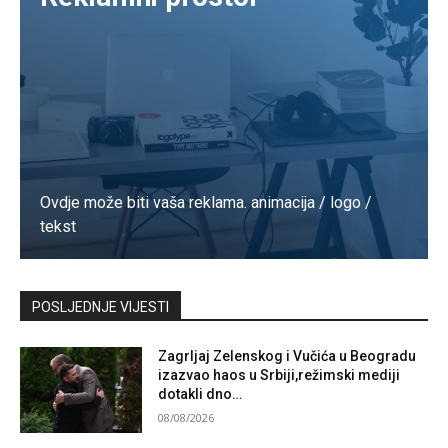
Ovdje može biti vaša reklama. animacija / logo /
tekst
Kontaktirajte nas
POSLJEDNJE VIJESTI
Zagrljaj Zelenskog i Vučića u Beogradu
izazvao haos u Srbiji,režimski mediji
dotakli dno…
08/08/2026