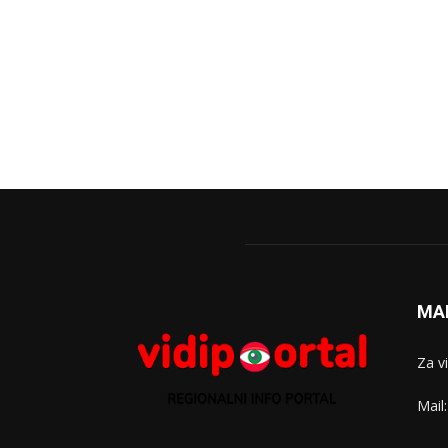
MA
Za v
Mail