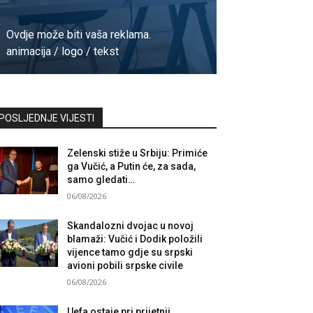
Ovdje može biti vaša reklama.
animacija / logo / tekst
Kontaktirajte nas
POSLJEDNJE VIJESTI
Zelenski stiže u Srbiju: Primiće
ga Vučić, a Putin će, za sada,
samo gledati…
06/08/2026
Skandalozni dvojac u novoj
blamaži: Vučić i Dodik položili
vijence tamo gdje su srpski
avioni pobili srpske civile
06/08/2026
Uefa ostaje pri prijetnji