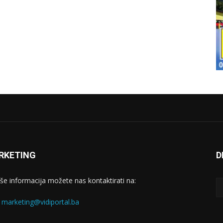
RKETING
D
iše informacija možete nas kontaktirati na:
:
marketing@vidiportal.ba