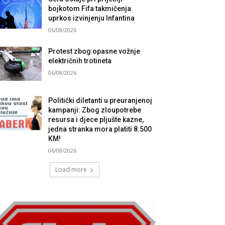
bojkotom Fifa takmičenja
uprkos izvinjenju Infantina
06/08/2026
Protest zbog opasne vožnje
električnih trotineta
06/08/2026
Politički diletanti u preuranjenoj
kampanji: Zbog zloupotrebe
resursa i djece pljušte kazne,
jedna stranka mora platiti 8.500
KM!
06/08/2026
Load more