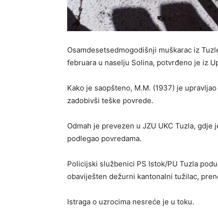
Osamdesetsedmogodišnji muškarac iz Tuzle 
februara u naselju Solina, potvrđeno je iz 
Kako je saopšteno, M.M. (1937) je upravljao
zadobivši teške povrede.
Odmah je prevezen u JZU UKC Tuzla, gdje je 
podlegao povredama.
Policijski službenici PS Istok/PU Tuzla podu
obaviješten dežurni kantonalni tužilac, pren
Istraga o uzrocima nesreće je u toku.