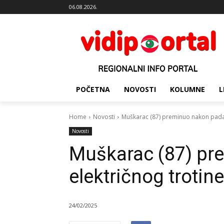
06.08.2026.
POČETNA
NOVOSTI
KOLUMNE
L
Home
Novosti
Muškarac (87) preminuo nakon pada s
Novosti
Muškarac (87) pr
električnog trotine
24/02/2025