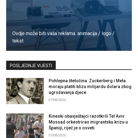
Ovdje može biti vaša reklama. animacija / logo /
tekst
Kontaktirajte nas
POSLJEDNJE VIJESTI
Pohlepna štetočina: Zuckerberg i Meta
moraju platiti blizu milijardu dolara zbog
ugrožavanja djece
07/08/2026
Kineski obavještajci razotkrili Tel Aviv:
Mossad orkestrirao migrantsku krizu u
Španiji, riječ je o osveti
07/08/2026