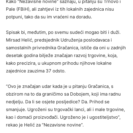
Kako “Nezavisne novine” saznaju, u pitanju su Trnovo i
Pale (FBiH), ali zahtjevi iz tih lokalnih zajednica nisu
potpuni, tako da su im vraćeni na doradu.
Spisak bi, međutim, po svemu sudeći mogao biti i duži.
Mirsad Helić, predsjednik Udruženja poslodavaca i
samostalnih privrednika Gračanica, ističe da oni u zadnjih
desetak godina bilježe značajan razvoj trgovine, koja,
kako precizira, u ukupnom prihodu njihove lokalne
zajednice zauzima 37 odsto.
“Ovo je značajan udar kada je u pitanju Gračanica, s
obzirom na to da graničimo sa Dobojem, koji ima radnu
nedjelju. Da li se osjete posljedice? Da. Prihod se
smanjuje. Ugroženi su trgovački lanci, ali i male trgovine,
kao i domaći proizvođači. Ugroženo je i ugostiteljstvo”,
rekao je Helić za “Nezavisne novine”.