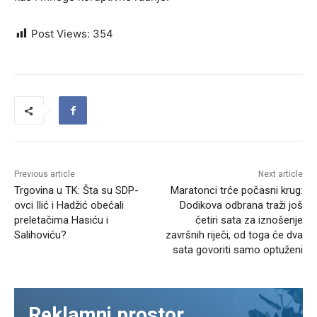
Post Views:
354
Previous article
Next article
Trgovina u TK: Šta su SDP-
Maratonci trće počasni krug:
ovci Ilić i Hadžić obećali
Dodikova odbrana traži još
preletačima Hasiću i
četiri sata za iznošenje
Salihoviću?
završnih riječi, od toga će dva
sata govoriti samo optuženi
Reklamni prostor