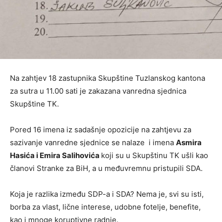
Na zahtjev 18 zastupnika Skupštine Tuzlanskog kantona
za sutra u 11.00 sati je zakazana vanredna sjednica
Skupštine TK.
Pored 16 imena iz sadašnje opozicije na zahtjevu za
sazivanje vanredne sjednice se nalaze i imena
Asmira
Hasića i Emira Salihovića
koji su u Skupštinu TK ušli kao
članovi Stranke za BiH, a u međuvremnu pristupili SDA.
Koja je razlika između SDP-a i SDA? Nema je, svi su isti,
borba za vlast, lične interese, udobne fotelje, benefite,
kao i mnoge koruptivne radnje.