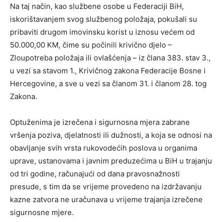
Na taj način, kao službene osobe u Federaciji BiH,
iskorištavanjem svog službenog položaja, pokušali su
pribaviti drugom imovinsku korist u iznosu većem od
50.000,00 KM, čime su počinili krivično djelo –
Zloupotreba položaja ili ovlašćenja – iz člana 383. stav 3.,
u vezi sa stavom 1., Krivičnog zakona Federacije Bosne i
Hercegovine, a sve u vezi sa članom 31. i članom 28. tog
Zakona.
Optuženima je izrečena i sigurnosna mjera zabrane
vršenja poziva, djelatnosti ili dužnosti, a koja se odnosi na
obavljanje svih vrsta rukovodećih poslova u organima
uprave, ustanovama i javnim preduzećima u BiH u trajanju
od tri godine, računajući od dana pravosnažnosti
presude, s tim da se vrijeme provedeno na izdržavanju
kazne zatvora ne uračunava u vrijeme trajanja izrečene
sigurnosne mjere.