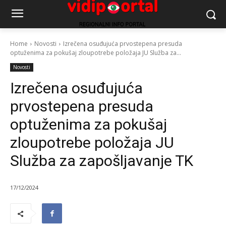
Home
Novosti
Izrečena osuđujuća prvostepena presuda
optuženima za pokušaj zloupotrebe položaja JU Služba za...
Novosti
Izrečena osuđujuća
prvostepena presuda
optuženima za pokušaj
zloupotrebe položaja JU
Služba za zapošljavanje TK
17/12/2024