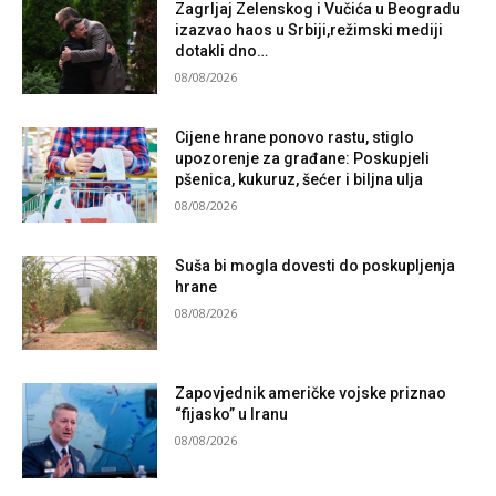
Zagrljaj Zelenskog i Vučića u Beogradu
izazvao haos u Srbiji,režimski mediji
dotakli dno…
08/08/2026
Cijene hrane ponovo rastu, stiglo
upozorenje za građane: Poskupjeli
pšenica, kukuruz, šećer i biljna ulja
08/08/2026
Suša bi mogla dovesti do poskupljenja
hrane
08/08/2026
Zapovjednik američke vojske priznao
“fijasko” u Iranu
08/08/2026