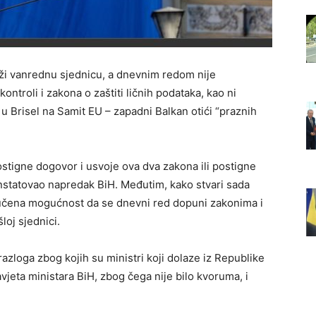
rži vanrednu sjednicu, a dnevnim redom nije
ntroli i zakona o zaštiti ličnih podataka, kao ni
u Brisel na Samit EU – zapadni Balkan otići “praznih
ostigne dogovor i usvoje ova dva zakona ili postigne
nstatovao napredak BiH. Međutim, kako stvari sada
ključena mogućnost da se dnevni red dopuni zakonima i
oj sjednici.
azloga zbog kojih su ministri koji dolaze iz Republike
avjeta ministara BiH, zbog čega nije bilo kvoruma, i