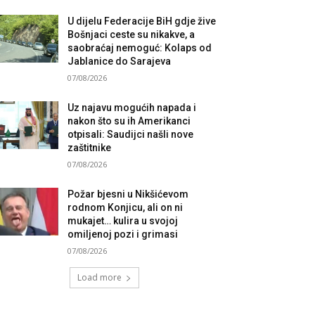
U dijelu Federacije BiH gdje žive
Bošnjaci ceste su nikakve, a
saobraćaj nemoguć: Kolaps od
Jablanice do Sarajeva
07/08/2026
Uz najavu mogućih napada i
nakon što su ih Amerikanci
otpisali: Saudijci našli nove
zaštitnike
07/08/2026
Požar bjesni u Nikšićevom
rodnom Konjicu, ali on ni
mukajet… kulira u svojoj
omiljenoj pozi i grimasi
07/08/2026
Load more