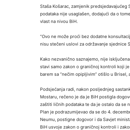
Staša Košarac, zamjenik predsjedavajućeg Sav
podataka nije usaglašen, dodajući da o tome t
vlast na nivou BiH.
“Ovo ne može proći bez dodatne konsultacije 
nisu stečeni uslovi za održavanje sjednice S
Kako nezvanično saznajemo, nije isključen
stavi samo zakon o graničnoj kontroli koji j
barem sa “nečim opipljivim” otišlo u Brisel, ali
Podsjećanja radi, nakon posljednjeg sastanka 
Mostaru, rečeno je da je BiH postigla dogov
zaštiti ličnih podataka te da je ostalo da 
Plan je podrazumijevao da se do 4. decembra
Neumu, postigne dogovor i da Savjet minist
BiH usvoje zakon o graničnoj kontroli i zakon