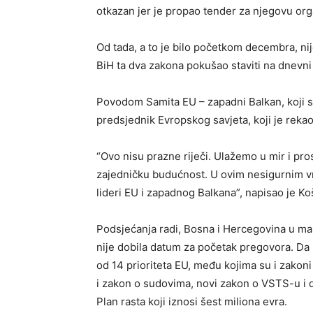
otkazan jer je propao tender za njegovu org
Od tada, a to je bilo početkom decembra, nij
BiH ta dva zakona pokušao staviti na dnevni 
Povodom Samita EU – zapadni Balkan, koji se
predsjednik Evropskog savjeta, koji je reka
“Ovo nisu prazne riječi. Ulažemo u mir i p
zajedničku budućnost. U ovim nesigurnim v
lideri EU i zapadnog Balkana”, napisao je Ko
Podsjećanja radi, Bosna i Hercegovina u ma
nije dobila datum za početak pregovora. Da 
od 14 prioriteta EU, među kojima su i zakoni o
i zakon o sudovima, novi zakon o VSTS-u i 
Plan rasta koji iznosi šest miliona evra.