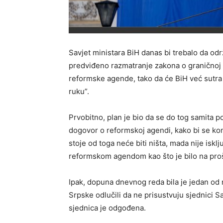
Savjet ministara BiH danas bi trebalo da od
predviđeno razmatranje zakona o graničnoj ko
reformske agende, tako da će BiH već sutra 
ruku”.
Prvobitno, plan je bio da se do tog samita p
dogovor o reformskoj agendi, kako bi se ko
stoje od toga neće biti ništa, mada nije is
reformskom agendom kao što je bilo na prošl
Ipak, dopuna dnevnog reda bila je jedan od r
Srpske odlučili da ne prisustvuju sjednici S
sjednica je odgođena.