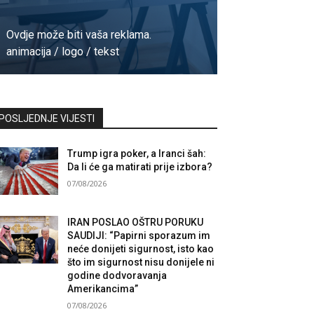
Ovdje može biti vaša reklama.
animacija / logo / tekst
Kontaktirajte nas
POSLJEDNJE VIJESTI
Trump igra poker, a Iranci šah:
Da li će ga matirati prije izbora?
07/08/2026
IRAN POSLAO OŠTRU PORUKU
SAUDIJI: “Papirni sporazum im
neće donijeti sigurnost, isto kao
što im sigurnost nisu donijele ni
godine dodvoravanja
Amerikancima”
07/08/2026