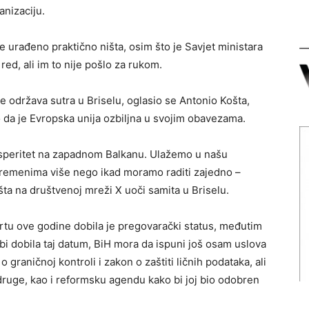
anizaciju.
e urađeno praktično ništa, osim što je Savjet ministara
red, ali im to nije pošlo za rukom.
 održava sutra u Briselu, oglasio se Antonio Košta,
o da je Evropska unija ozbiljna u svojim obavezama.
rosperitet na zapadnom Balkanu. Ulažemo u našu
remenima više nego ikad moramo raditi zajedno –
šta na društvenoj mreži X uoči samita u Briselu.
rtu ove godine dobila je pregovarački status, međutim
bi dobila taj datum, BiH mora da ispuni još osam uslova
 graničnoj kontroli i zakon o zaštiti ličnih podataka, ali
druge, kao i reformsku agendu kako bi joj bio odobren