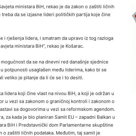
jeta ministara BiH, rekao je da zakon o zaštiti ličnih
reba da se izjasne lideri političkih partija koje čine
i rješenja lidera, i smatram da upravo iz tog razloga
avjeta ministara BiH”, rekao je Košarac.
a mogućnost da se na dnevni red današnje sjednice
e u potpunosti usaglašen među liderima, kako bi se
 veliko je pitanje da li će se i to desiti.
lidera koji čine vlast na nivou BiH, a koji je održan u
or u vezi sa zakonom o graničnoj kontroli i zakonom o
se nastavi sa dogovorima u vezi sa reformskom agendom.
, za kada je bio planiran Samit EU – zapadni Balkan u
ara BiH i Predstavnički dom Parlamentarne skupštine
 o zaštiti ličnih podataka. Međutim, taj samit je